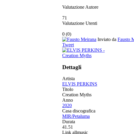
Valutazione Autore
71
Valutazione Utenti
0
(
0
)
Inviato da
Fausto 
Tweet
Dettagli
Artista
ELVIS PERKINS
Titolo
Creation Myths
Anno
2020
Casa discografica
MIR/Petaluma
Durata
41.51
Link allmusic