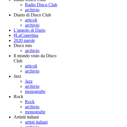
Radio Disco Club
archivio
Diario di Disco Club
articoli
archivio
L'angolo di Dario
#LaCopertina
2020 parole
Disco mix
archivio
Il mondo visto da Disco
Club
articoli
archivio
Jazz
Jazz
archivio
monografie
Rock
Rock
archivio
monografie
Artistii italiani
artisti italiani