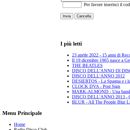
Per favore inserisci il cod
Invia
Cancella
I più letti
23 aprile 2022 - 15 anni di Re
Il 19 dicembre 1965 nasce a Gen
THE BEATLES
DISCO DELL'ANNO DI DISCO 
DISCO DELL'ANNO 2012
DESIERTOS - La Spagna e i lu
CLOCK DVA - Post Sign
MARK-ALMOND - Una band leg
DISCO DELL'ANNO 2013 - Class
BLUR - All The People Blur L
Menu Principale
Home
Radio Disco Club