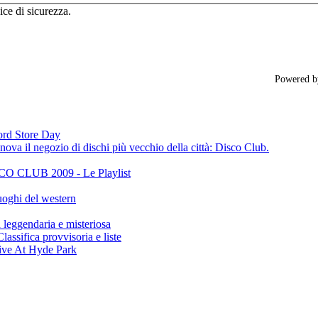
ice di sicurezza.
Powered 
cord Store Day
ova il negozio di dischi più vecchio della città: Disco Club.
CLUB 2009 - Le Playlist
oghi del western
gendaria e misteriosa
ifica provvisoria e liste
ive At Hyde Park