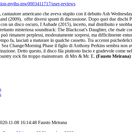
ation-myths-mw0003411717/user-reviews
ins, cantautore americano che aveva stupito con il debutto Ash Wednesda
land (2009), offre diversi spunti di discussione. Dopo quei due dischi P
e con un disco oscuro, I Aubade (2015), incerto, mal distribuito e snobba
ltrettanto misteriosa soundtrack: The Blackcoat’s Daughter, che risale 
 può rimanere perplessi, moderatamente sorpresi, ma difficilmente entusi
tempo fa, lasciati a maturare in qualche cassetto. Tra accenni psichedelici
di Sea Change/Morning Phase il figlio di Anthony Perkins sembra non a
irazione. Detto questo, il disco fila piuttosto liscio e gradevole come nel
ntry rock fin troppo mainstream di Mrs & Mr. E.
(Fausto Meirana)
020-11-08 16:14:48
Fausto Meirana