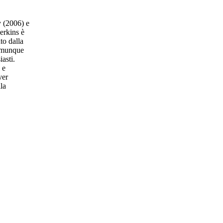
y (2006) e
erkins è
to dalla
comunque
asti.
 e
ver
la