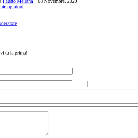
da
Fausto Meirana
08 Novembre, 2020
 mie opinioni
oderatore
vi tu la prima!