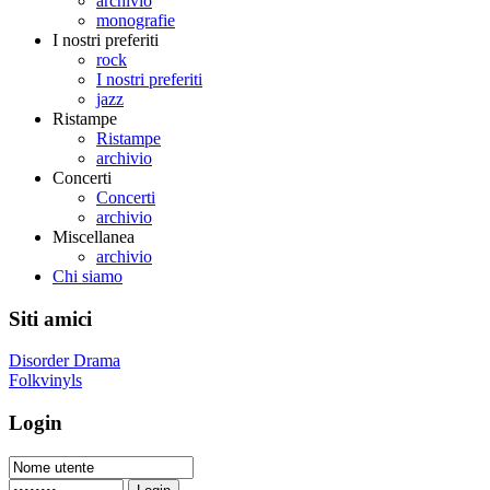
archivio
monografie
I nostri preferiti
rock
I nostri preferiti
jazz
Ristampe
Ristampe
archivio
Concerti
Concerti
archivio
Miscellanea
archivio
Chi siamo
Siti amici
Disorder Drama
Folkvinyls
Login