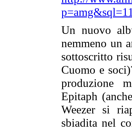
p=amg&sql=11
Un nuovo alb
nemmeno un ann
sottoscritto ris
Cuomo e soci)?
produzione ma
Epitaph (anche 
Weezer si riap
sbiadita nel co