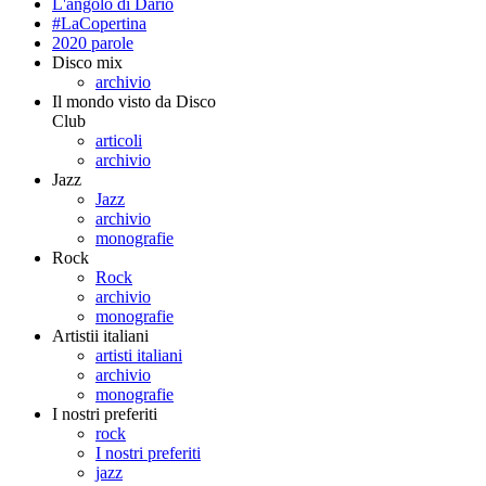
L'angolo di Dario
#LaCopertina
2020 parole
Disco mix
archivio
Il mondo visto da Disco
Club
articoli
archivio
Jazz
Jazz
archivio
monografie
Rock
Rock
archivio
monografie
Artistii italiani
artisti italiani
archivio
monografie
I nostri preferiti
rock
I nostri preferiti
jazz