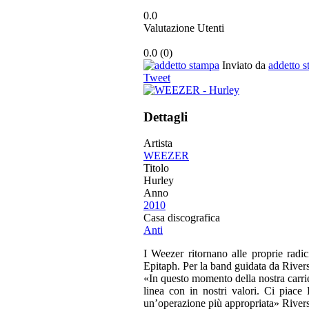
0.0
Valutazione Utenti
0.0
(
0
)
Inviato da
addetto 
Tweet
Dettagli
Artista
WEEZER
Titolo
Hurley
Anno
2010
Casa discografica
Anti
I Weezer ritornano alle proprie radi
Epitaph. Per la band guidata da Rivers
«In questo momento della nostra carrie
linea con in nostri valori. Ci piac
un’operazione più appropriata» Rive