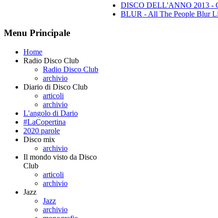
DISCO DELL'ANNO 2013 - Class
BLUR - All The People Blur L
Menu Principale
Home
Radio Disco Club
Radio Disco Club
archivio
Diario di Disco Club
articoli
archivio
L'angolo di Dario
#LaCopertina
2020 parole
Disco mix
archivio
Il mondo visto da Disco
Club
articoli
archivio
Jazz
Jazz
archivio