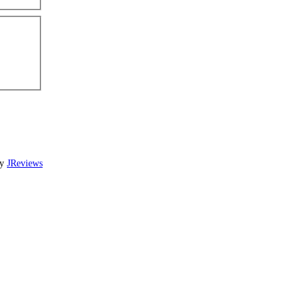
by
JReviews