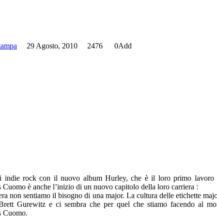
stampa
29 Agosto, 2010
2476
0
Add
ci indie rock con il nuovo album Hurley, che è il loro primo lavoro
 Cuomo è anche l’inizio di un nuovo capitolo della loro carriera :
ra non sentiamo il bisogno di una major. La cultura delle etichette majo
e Brett Gurewitz e ci sembra che per quel che stiamo facendo al m
rs Cuomo.