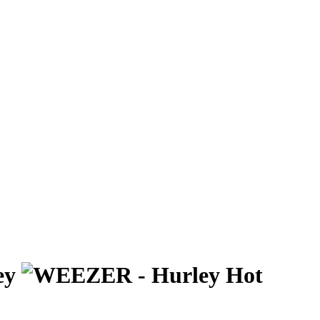
ey
Hot