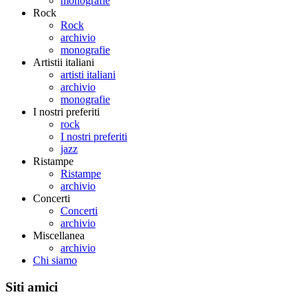
monografie
Rock
Rock
archivio
monografie
Artistii italiani
artisti italiani
archivio
monografie
I nostri preferiti
rock
I nostri preferiti
jazz
Ristampe
Ristampe
archivio
Concerti
Concerti
archivio
Miscellanea
archivio
Chi siamo
Siti amici