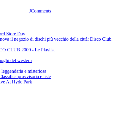
JComments
cord Store Day
ova il negozio di dischi più vecchio della città: Disco Club.
CLUB 2009 - Le Playlist
oghi del western
gendaria e misteriosa
ifica provvisoria e liste
ive At Hyde Park