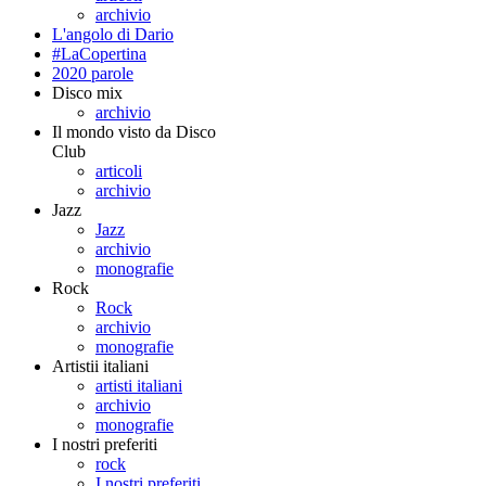
archivio
L'angolo di Dario
#LaCopertina
2020 parole
Disco mix
archivio
Il mondo visto da Disco
Club
articoli
archivio
Jazz
Jazz
archivio
monografie
Rock
Rock
archivio
monografie
Artistii italiani
artisti italiani
archivio
monografie
I nostri preferiti
rock
I nostri preferiti