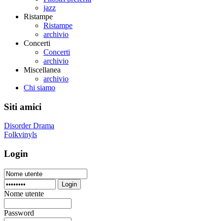
jazz
Ristampe
Ristampe
archivio
Concerti
Concerti
archivio
Miscellanea
archivio
Chi siamo
Siti amici
Disorder Drama
Folkvinyls
Login
Login
Nome utente
Password