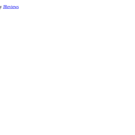
by
JReviews