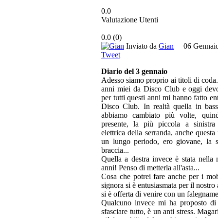
0.0
Valutazione Utenti
0.0
(
0
)
Inviato da
Gian
06 Gennai
Tweet
Diario del 3 gennaio
Adesso siamo proprio ai titoli di coda.
anni miei da Disco Club e oggi devo 
per tutti questi anni mi hanno fatto en
Disco Club. In realtà quella in bass
abbiamo cambiato più volte, qui
presente, la più piccola a sinistra 
elettrica della serranda, anche questa
un lungo periodo, ero giovane, la s
braccia...
Quella a destra invece è stata nella 
anni! Penso di metterla all'asta...
Cosa che potrei fare anche per i mob
signora si è entusiasmata per il nostr
si è offerta di venire con un falegname
Qualcuno invece mi ha proposto di
sfasciare tutto, è un anti stress. Maga