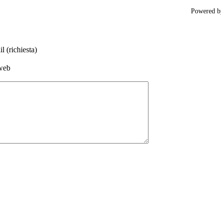
Powered 
l (richiesta)
web