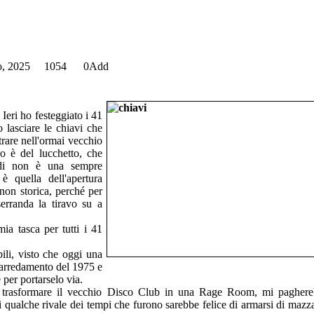
o, 2025
1054
0
Add
 Ieri ho festeggiato i 41
lasciare le chiavi che
trare nell'ormai vecchio
o è del lucchetto, che
ndi non è una sempre
è quella dell'apertura
 non storica, perché per
erranda la tiravo su a
mia tasca per tutti i 41
ili, visto che oggi una
o arredamento del 1975 e
 per portarselo via.
 trasformare il vecchio Disco Club in una Rage Room, mi paghere
ri qualche rivale dei tempi che furono sarebbe felice di armarsi di mazz