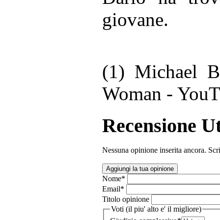
giovane.
(1) Michael 
Woman - YouT
Recensione Ut
Nessuna opinione inserita ancora. Scri
Aggiungi la tua opinione
Nome
*
Email
*
Titolo opinione
Voti (il piu' alto e' il migliore)