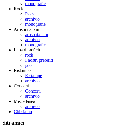
monografie
Rock
Rock
archivio
monografie
Artistii italiani
artisti italiani
archivio
monografie
I nostri preferiti
rock
I nostri preferiti
jazz
Ristampe
Ristampe
archivio
Concerti
Concerti
archivio
Miscellanea
archivio
Chi siamo
Siti amici