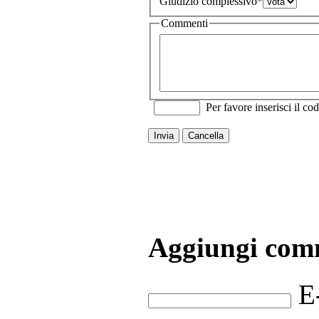
Giudizio complessivo
*
Commenti
Per favore inserisci il cod
Invia
Cancella
Aggiungi com
E