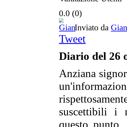
0.0
(
0
)
Inviato da
Gia
Tweet
Diario del 26 
Anziana signor
un'informaz
rispettosament
suscettibili 
questo punto,