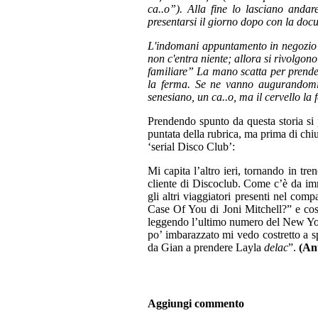
ca..o”). Alla fine lo lasciano andar
presentarsi il giorno dopo con la docu
L'indomani appuntamento in negozio e
non c'entra niente; allora si rivolgon
familiare” La mano scatta per prendere
la ferma. Se ne vanno augurandomi
senesiano, un ca..o, ma il cervello la 
Prendendo spunto da questa storia si
puntata della rubrica, ma prima di chiu
‘serial Disco Club’:
Mi capita l’altro ieri, tornando in tr
cliente di Discoclub. Come c’è da im
gli altri viaggiatori presenti nel co
Case Of You di Joni Mitchell?” e così
leggendo l’ultimo numero del New York
po’ imbarazzato mi vedo costretto a sp
da Gian a prendere Layla
delac
”.
(An
Aggiungi commento