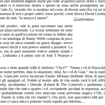
orno (nei momenti migliori anche più volte al giorno) nuove storie e nuo
ttatori vi si muovono dentro e spesso ne sono anche protagonisti, un 
Carlo A), vicende che si snodano nel corso di diversi anni (fra cui un 
’assenza di veri e propri cattivi, forse perché, come diceva David Crosb
ato da tutti, “la musica è amore”.
nti positivi, vale la pena raccontare una storia
 sul piano personale. La scorsa settimana mi sono
i anni; in quell'occasione mi venne la febbre alta
irici un’antologia di Jimmy Webb comprata da poco
 la cosa mi stava creando un grave disagio: avevo
 nuovi dischi e non potevo andarli a prendere. La
o, ma in quel momento volevo solanto sentire i
., Unthanks e il primo solo di Josh T Pearson
e
so e triste quando trillò il citofono: "Chi è?" “Siamo i cd di Discoclu
[un nome perfetto, data la situazione, nda], ho i cd di Gian,” ma la sopr
Giancarlo aveva incaricato Fausto Meirana (brillante firma di quest
 gli agognati cd. Fedele al nostro stile di vita molto rock’n’roll offri
aretti), ascoltammo i Deicide (Erland & The Carnival) e parlammo 
nutile dire che tutti e quattro i cd, ovviamente ascoltati in sequenza, a
he probabilmente resterà loro attaccato come polverina magica (“Oh, q
 Fausto la volta che ero malato”). Ora però, non spacciatevi tutti per 
o non ci casca mica e potreste venire espulsi per telefono…