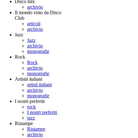
Disco mix
archivio
Il mondo visto da Disco
Club
articoli
archivio
Jazz
Jazz
archivio
monografie
Rock
Rock
archivio
monografie
Artistii italiani
artisti italiani
archivio
monografie
I nostri preferiti
rock
I nostri preferiti
jazz
Ristampe
Ristampe
archivio