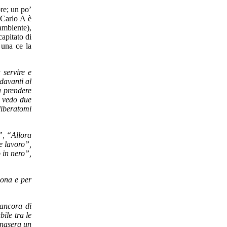
ore; un po’
 Carlo A è
ambiente),
capitato di
 una ce la
 servire e
davanti al
a prendere
o vedo due
liberatomi
”, “Allora
e lavoro”,
 in nero”,
sona e per
 ancora di
bile tra le
onasera un