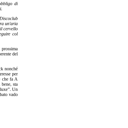
obbligo di
i.
 Discoclub
ra un'aria
l cervello
guire col
a prossima
orrente del
ock nonché
eresse per
e che fa A
 bene, sta
eluxe”. Un
abato vado