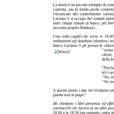
La storia è un piccolo esempio di come 
costretto, ma in fondo anche contento
l’incaricato del conferimento carton
Luciano S si occupa dei contatti epistol
stare cinque minuti al banco per bre
racconta proprio Balduzzi:
Una volta capitò che verso le 18,00 i
ordinazioni sul database olandese, no
banco Luciano S gli passai la chiave 
“senza 
clienti
della f
“
Perché
lei è u
“No, le
“No no
A questo punto i due mi rivolgono u
giunta non la paga?
Mi chiedono i libri presenza ed eff
convincerli che lavora in un altro post
18,00 e le 18,30 (un esempio: entra i