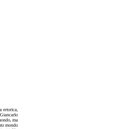
 retorica,
 Giancarlo
 mondo, ma
gato mondo