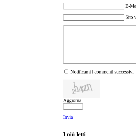
E-Mai
Sito 
Notificami i commenti successivi
Aggiorna
Invia
I più letti