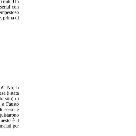
vi miti. Un
serial con
tempestoso
y, prima di
b!” No, la
esa è stata
o sito) di
i a Fausto
di sesso e
cquistarono
uesto è il
malati per