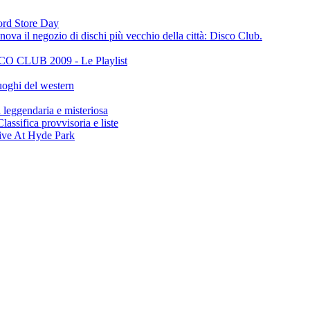
cord Store Day
ova il negozio di dischi più vecchio della città: Disco Club.
CLUB 2009 - Le Playlist
oghi del western
gendaria e misteriosa
ifica provvisoria e liste
ive At Hyde Park