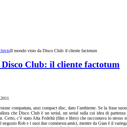
chivio
Il mondo visto da Disco Club: il cliente factotum
 Disco Club: il cliente factotum
 2011
sione compattata, anzi compact disc, dato l’ambiente. Se la frase suona
allora che Disco Club è un serial, un serial sulla cui idea di partenza
. Certo, c’è stato Alta Fedeltà (film e libro) che raccontava lo stesso
o del negozio Rob e i suoi due commessi-amici, mentre da Gian è il varie