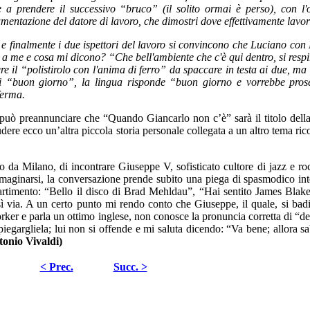
e a prendere il successivo “bruco” (il solito ormai è perso), con l'
mentazione del datore di lavoro, che dimostri dove effettivamente lavor
 finalmente i due ispettori del lavoro si convincono che Luciano con
o a me e cosa mi dicono? “Che bell'ambiente che c'è qui dentro, si respi
 il “polistirolo con l'anima di ferro” da spaccare in testa ai due, ma i
 “buon giorno”, la lingua risponde “buon giorno e vorrebbe prose
ferma.
 può preannunciare che “Quando Giancarlo non c’è” sarà il titolo dell
dere ecco un’altra piccola storia personale collegata a un altro tema ric
eno da Milano, di incontrare Giuseppe V, sofisticato cultore di jazz e r
maginarsi, la conversazione prende subito una piega di spasmodico int
mpartimento: “Bello il disco di Brad Mehldau”, “Hai sentito James Blak
 via. A un certo punto mi rendo conto che Giuseppe, il quale, si badi
er e parla un ottimo inglese, non conosce la pronuncia corretta di “d
iegargliela; lui non si offende e mi saluta dicendo: “Va bene; allora s
tonio Vivaldi)
< Prec.
Succ. >