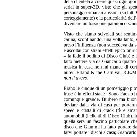
della clientela a creare quasi ogni gi
serial in super-3D, visto che gli spe
personaggi ormai amatissimi (su tutti 
corteggiamento) e la particolarità dell
diventare un tossicone paranoico scans
Visto che siamo scivolati sui sentime
carina, sconfinando, una volta tanto,
preso l’influenza (non succedeva da se
e ascoltai con strani effetti epico-on
– fa fede il bollino di Disco Club) e
fatto mettere via da Giancarlo quattro
musica in casa non mi manca di cert
nuovi Erland & the Carnival, R.E.M
non li avevo
.
Erano le cinque di un pomeriggio piovo
frase è in effetti stata: “Sono Fausto 
comunque grande. Burbero ma buono, 
deviare dalla via di casa per portarmi
speed e cristalli di crack (tè e am
automobili (i clienti di Disco Club). I
quella sera un fascino particolare c
disco che Gian mi ha fatto portare da
farvi portare i dischi a casa; Giancarl