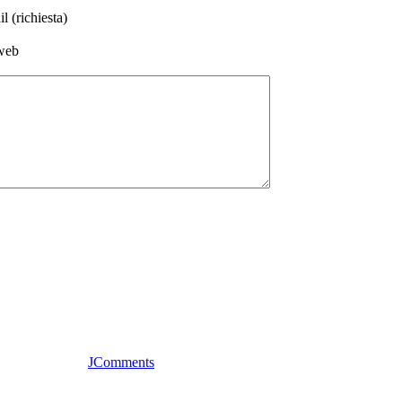
l (richiesta)
web
JComments