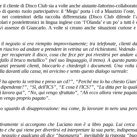
il cliente di Disco Club sia a volte anche aiutante-fattorino-collaborat
 di questo ruolo partecipativo: il ‘Megu’ porta i cd a Maurizio l’oste,
i nei contenitori della raccolta differenziata (Disco Club difende l’
ari e postelettronici in lingua inglese con ‘l’Olanda’ e un po’ a tutti è 
vi assenze di Giancarlo. A volte si creano anche situazioni curiose e
l negozio si era riempito improvvisamente; tra telefonate, clienti da
n riuscivo ad andare a prendere in vetrina un cd richiestomi. Vedendo 
per recuperare il disco, cosa che fece per poi rivestirsi per andare 
fallo il bruco metallico” (nel suo linguaggio, il treno). A questo punt
, anzi presunti clienti, bloccarlo e chiedergli i documenti. Una volta 
olla davanti alla cassa, mi avvicino e sento questo dialogo surreale:
 ha aperto la vetrina e preso un cd?”, “Perché me lo ha chiesto Gian
n dipendente?”, “Sì, dell'ICS”, “E cosa è l'ICS?”, “La ditta per la qual
i lavora qui”, “No, qui vengo sfruttato”, “Ah ecco allora viene pagato
n vengo proprio pagato”.
no sguardo di disapprovazione: ma come, fa lavorare in nero una per
ettivamente si accorgono che Luciano non è a libro paga. Lui cerca
o e che qui viene per divertirsi ed interpretare la sua parte, indispensa
n negozio e qualcuno gli dice “buonasera”, inevitabile la risposta “bu