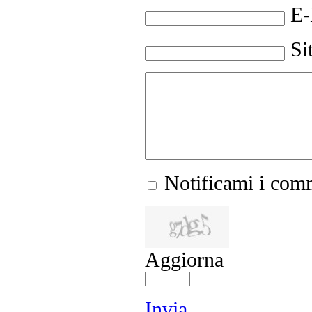
E-
Si
Notificami i comm
Aggiorna
Invia