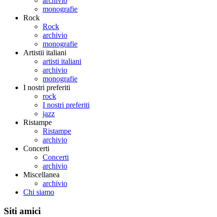
archivio
monografie
Rock
Rock
archivio
monografie
Artistii italiani
artisti italiani
archivio
monografie
I nostri preferiti
rock
I nostri preferiti
jazz
Ristampe
Ristampe
archivio
Concerti
Concerti
archivio
Miscellanea
archivio
Chi siamo
Siti amici