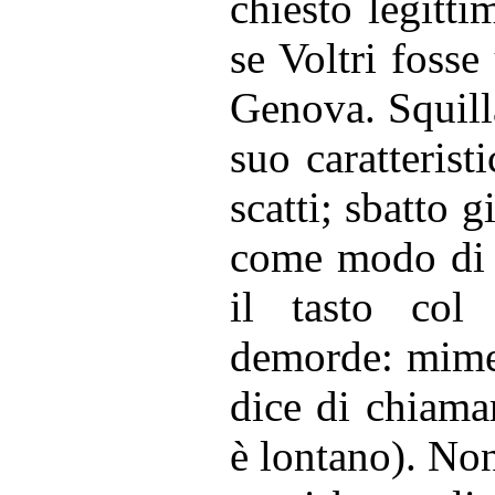
chiesto legitti
se Voltri fosse
Genova. Squilla
suo caratterist
scatti; sbatto g
come modo di d
il tasto col
demorde: mimet
dice di chiama
è lontano). Non