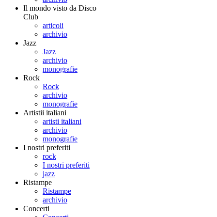
Il mondo visto da Disco
Club
articoli
archivio
Jazz
Jazz
archivio
monografie
Rock
Rock
archivio
monografie
Artistii italiani
artisti italiani
archivio
monografie
I nostri preferiti
rock
I nostri preferiti
jazz
Ristampe
Ristampe
archivio
Concerti