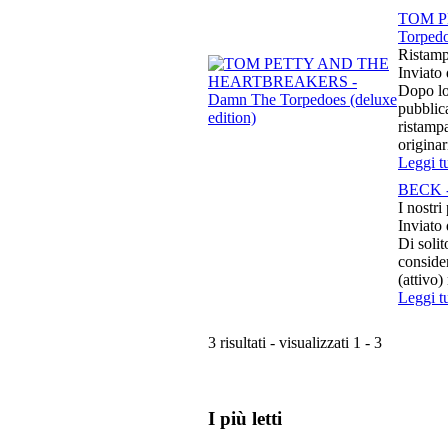
TOM P
Torpedo
Ristamp
Inviato
Dopo lo
pubbli
ristamp
origina
Leggi t
BECK -
I nostri
Inviato
Di solit
consider
(attivo)
Leggi t
3 risultati - visualizzati 1 - 3
I più letti