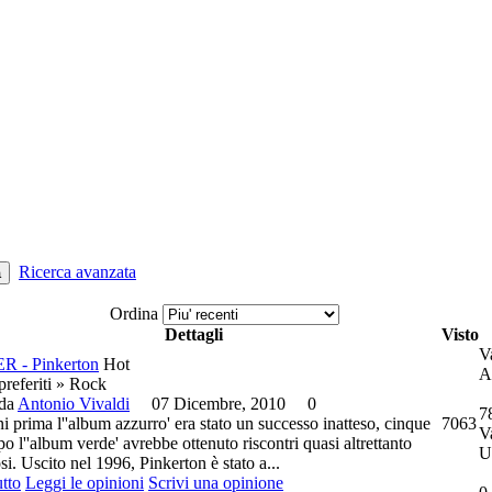
Ricerca avanzata
a
Ordina
Dettagli
Visto
V
 - Pinkerton
Hot
A
 preferiti » Rock
 da
Antonio Vivaldi
07 Dicembre, 2010
0
7
 prima l''album azzurro' era stato un successo inatteso, cinque
7063
V
o l''album verde' avrebbe ottenuto riscontri quasi altrettanto
U
i. Uscito nel 1996, Pinkerton è stato a...
utto
Leggi le opinioni
Scrivi una opinione