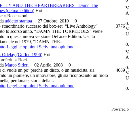
0 
ETTY AND THE HEARTBREAKERS - Damn The
V
es (deluxe edition)
Hot
A
e » Recensioni
 da
addetto stampa
27 Ottobre, 2010
0
0
 straordinario successo del box‐set “Live Anthology”
3776
V
cato lo scorso anno, “DAMN THE TORPEDOES” viene
U
ato in questa nuova versione DeLuxe Edition. Uscito
riamente nel 1979, “DAMN THE...
0.
utto
Leggi le opinioni
Scrivi una opinione
V
 Odelay (Geffen 1996)
Hot
A
 preferiti » Rock
 da
Marco Sideri
02 Aprile, 2008
0
0
o ci vuole un po’ perché un disco, o un musicista, sia
4689
V
ato un pioniere, un innovatore, gli sia riconosciuto un ruolo
U
 nella, perdonate, storia della...
utto
Leggi le opinioni
Scrivi una opinione
0.
Powered 