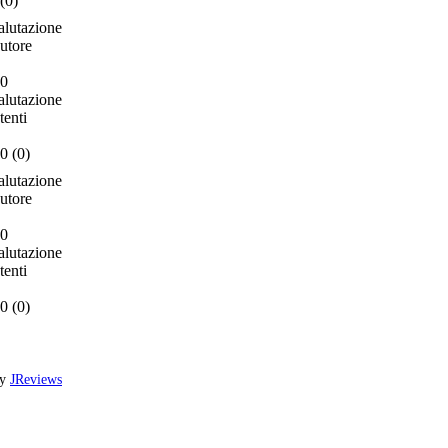
(
0
)
alutazione
utore
.0
alutazione
tenti
0 (
0
)
alutazione
utore
.0
alutazione
tenti
0 (
0
)
by
JReviews