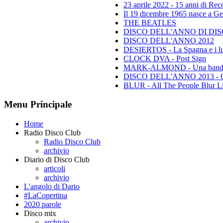
23 aprile 2022 - 15 anni di Re
Il 19 dicembre 1965 nasce a Gen
THE BEATLES
DISCO DELL'ANNO DI DISCO 
DISCO DELL'ANNO 2012
DESIERTOS - La Spagna e i lu
CLOCK DVA - Post Sign
MARK-ALMOND - Una band leg
DISCO DELL'ANNO 2013 - Class
BLUR - All The People Blur L
Menu Principale
Home
Radio Disco Club
Radio Disco Club
archivio
Diario di Disco Club
articoli
archivio
L'angolo di Dario
#LaCopertina
2020 parole
Disco mix
archivio