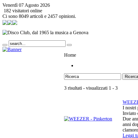
Venerdì 07 Agosto 2026
182 visitatori online
Ci sono 8049 articoli e 2457 opinioni.
Home
Ricerc
3 risultati - visualizzati 1 - 3
WEEZER
I nostri
Inviato
Due anni
anni dop
clamoros
Leggi t