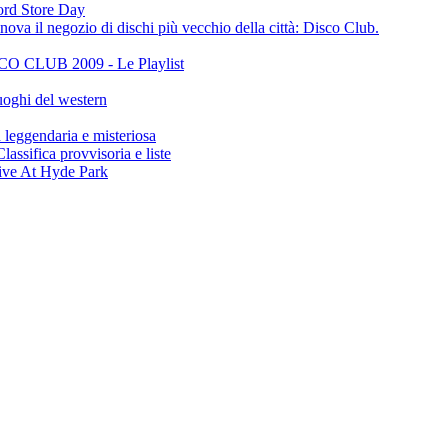
cord Store Day
ova il negozio di dischi più vecchio della città: Disco Club.
CLUB 2009 - Le Playlist
oghi del western
gendaria e misteriosa
ifica provvisoria e liste
ive At Hyde Park