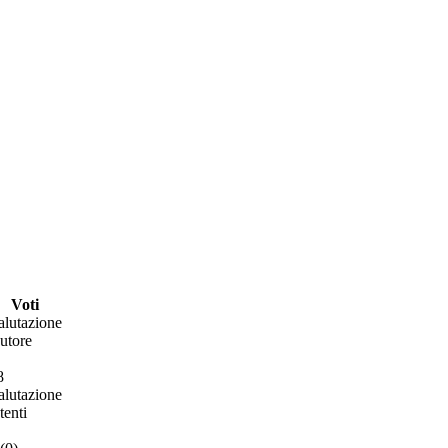
Voti
alutazione
utore
8
alutazione
tenti