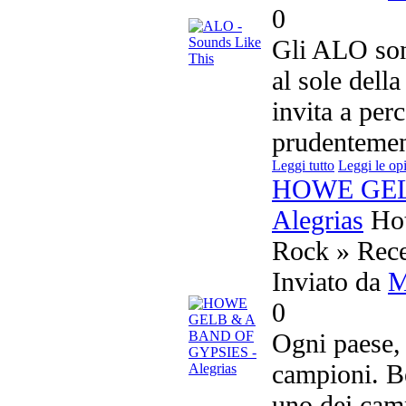
0
Gli ALO son
al sole dell
invita a perc
prudentemen
Leggi tutto
Leggi le op
HOWE GEL
Alegrias
Ho
Rock » Rece
Inviato da
M
0
Ogni paese, 
campioni. B
uno dei camp