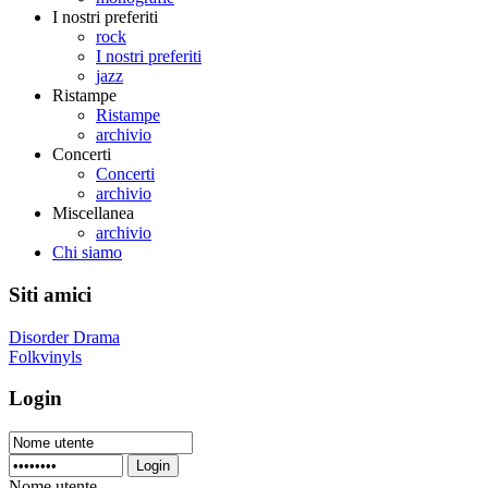
I nostri preferiti
rock
I nostri preferiti
jazz
Ristampe
Ristampe
archivio
Concerti
Concerti
archivio
Miscellanea
archivio
Chi siamo
Siti amici
Disorder Drama
Folkvinyls
Login
Login
Nome utente