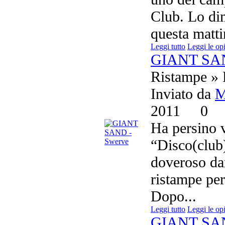
Club. Lo dim
questa matti
Leggi tutto
Leggi le op
GIANT SAN
Ristampe » 
Inviato da
M
2011
0
Ha persino v
“Disco(club)
doveroso dar
ristampe pe
Dopo...
Leggi tutto
Leggi le op
GIANT SAND