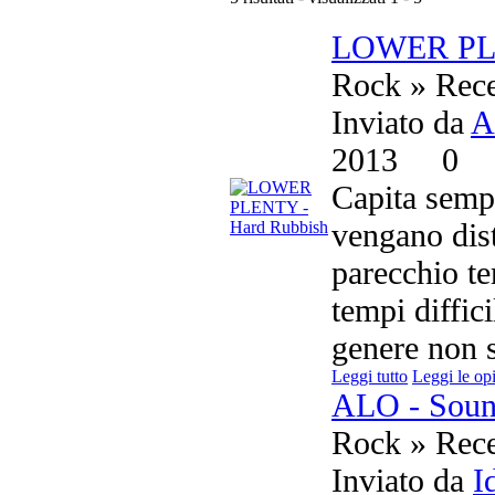
LOWER PLE
Rock » Rece
Inviato da
A
2013
0
Capita sempr
vengano dist
parecchio te
tempi diffici
genere non s
Leggi tutto
Leggi le op
ALO - Soun
Rock » Rece
Inviato da
I