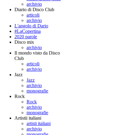
archivio
Diario di Disco Club
articoli
archivio
L'angolo di Dario
#LaCopertina
2020 parole
Disco mix
archivio
Il mondo visto da Disco
Club
articoli
archivio
Jazz
Jazz
archivio
monografie
Rock
Rock
archivio
monografie
Artistii italiani
artisti italiani
archivio
monografie