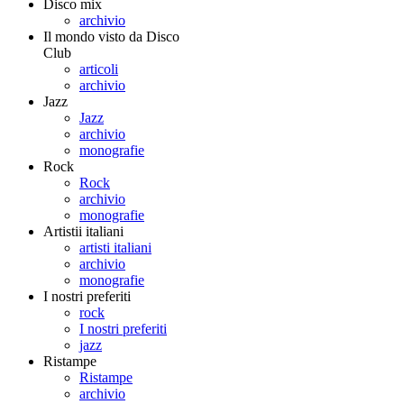
Disco mix
archivio
Il mondo visto da Disco
Club
articoli
archivio
Jazz
Jazz
archivio
monografie
Rock
Rock
archivio
monografie
Artistii italiani
artisti italiani
archivio
monografie
I nostri preferiti
rock
I nostri preferiti
jazz
Ristampe
Ristampe
archivio