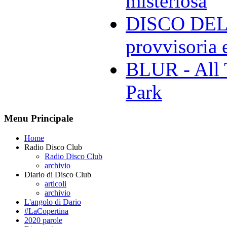
misteriosa
DISCO DELL
provvisoria e
BLUR - All 
Park
Menu Principale
Home
Radio Disco Club
Radio Disco Club
archivio
Diario di Disco Club
articoli
archivio
L'angolo di Dario
#LaCopertina
2020 parole