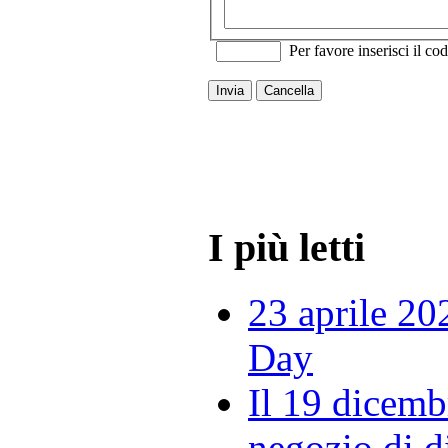
Per favore inserisci il cod
Invia
Cancella
I più letti
23 aprile 20
Day
Il 19 dicemb
negozio di di