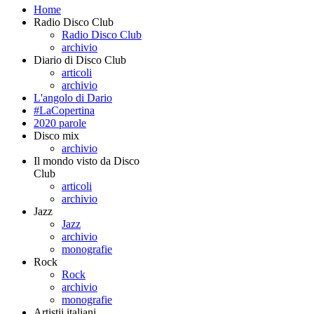
Home
Radio Disco Club
Radio Disco Club
archivio
Diario di Disco Club
articoli
archivio
L'angolo di Dario
#LaCopertina
2020 parole
Disco mix
archivio
Il mondo visto da Disco
Club
articoli
archivio
Jazz
Jazz
archivio
monografie
Rock
Rock
archivio
monografie
Artistii italiani