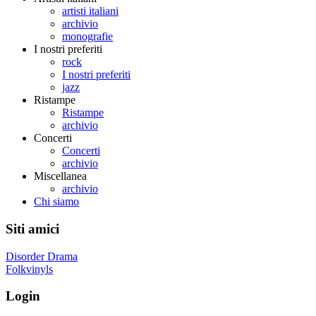
artisti italiani
archivio
monografie
I nostri preferiti
rock
I nostri preferiti
jazz
Ristampe
Ristampe
archivio
Concerti
Concerti
archivio
Miscellanea
archivio
Chi siamo
Siti amici
Disorder Drama
Folkvinyls
Login