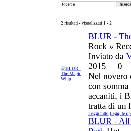
Ricerc
2 risultati - visualizzati 1 - 2
BLUR - Th
Rock » Rec
Inviato da
M
2015
0
Nel novero d
con somma a
accaniti, i B
tratta di un
Leggi tutto
Leggi le op
BLUR - All 
Park
Hot