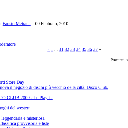
da
Fausto Meirana
09 Febbraio, 2010
oderatore
«
1
...
31
32
33
34
35
36
37
»
Powered 
cord Store Day
ova il negozio di dischi più vecchio della città: Disco Club.
CLUB 2009 - Le Playlist
oghi del western
gendaria e misteriosa
ifica provvisoria e liste