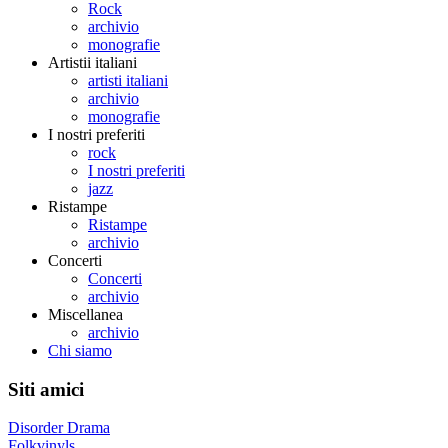
Rock
archivio
monografie
Artistii italiani
artisti italiani
archivio
monografie
I nostri preferiti
rock
I nostri preferiti
jazz
Ristampe
Ristampe
archivio
Concerti
Concerti
archivio
Miscellanea
archivio
Chi siamo
Siti amici
Disorder Drama
Folkvinyls