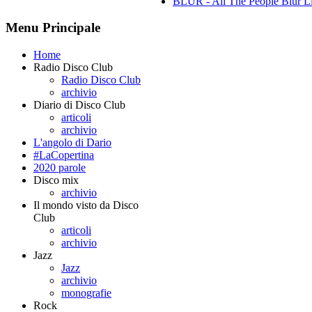
BLUR - All The People Blur L
Menu Principale
Home
Radio Disco Club
Radio Disco Club
archivio
Diario di Disco Club
articoli
archivio
L'angolo di Dario
#LaCopertina
2020 parole
Disco mix
archivio
Il mondo visto da Disco
Club
articoli
archivio
Jazz
Jazz
archivio
monografie
Rock