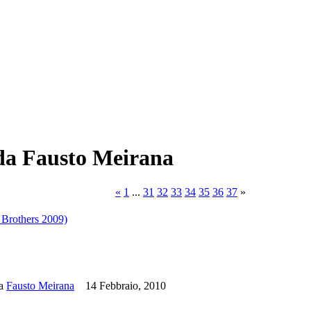
 da Fausto Meirana
«
1
...
31
32
33
34
35
36
37
»
 Brothers 2009)
da
Fausto Meirana
14 Febbraio, 2010