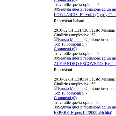
Trovi utile questa opinione?
0
0
Segnala questa recensione ad un m
LOWLANDS  EP Vol.1 (Gypsy Chil
Recensioni Italiani
2010-02-14 11:47:36
Fausto Meirana
Giudizio complessivo
62
Opinione inserita 
Top 10 opinionisti
-
Commenti (0)
Trovi utile questa opinione?
0
0
Segnala questa recensione ad un m
ALEJANDRO ESCOVEDO  By The Nam
Recensioni
2010-02-14 11:46:14
Fausto Meirana
Giudizio complessivo
60
Opinione inserita 
Top 10 opinionisti
-
Commenti (0)
Trovi utile questa opinione?
0
0
Segnala questa recensione ad un m
ESPERS  Espers III (2009 Wichita)