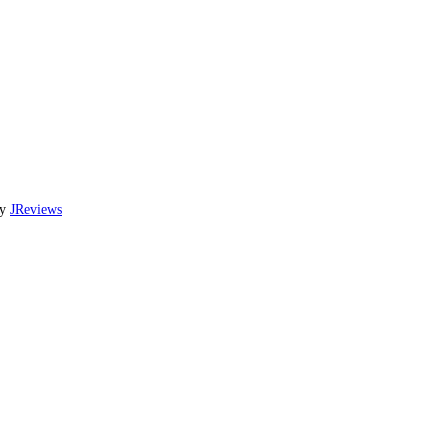
by
JReviews