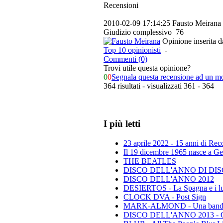
Recensioni
2010-02-09 17:14:25
Fausto Meirana
Giudizio complessivo
76
Opinione inserita 
Top 10 opinionisti
-
Commenti (0)
Trovi utile questa opinione?
0
0
Segnala questa recensione ad un m
364 risultati - visualizzati 361 - 364
I più letti
23 aprile 2022 - 15 anni di Re
Il 19 dicembre 1965 nasce a Gen
THE BEATLES
DISCO DELL'ANNO DI DISCO 
DISCO DELL'ANNO 2012
DESIERTOS - La Spagna e i lu
CLOCK DVA - Post Sign
MARK-ALMOND - Una band leg
DISCO DELL'ANNO 2013 - Class