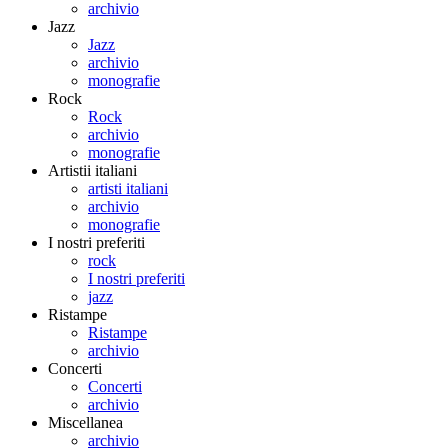
archivio
Jazz
Jazz
archivio
monografie
Rock
Rock
archivio
monografie
Artistii italiani
artisti italiani
archivio
monografie
I nostri preferiti
rock
I nostri preferiti
jazz
Ristampe
Ristampe
archivio
Concerti
Concerti
archivio
Miscellanea
archivio