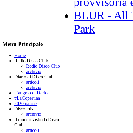
provvisoria e
BLUR - All 
Park
Menu Principale
Home
Radio Disco Club
Radio Disco Club
archivio
Diario di Disco Club
articoli
archivio
L'angolo di Dario
#LaCopertina
2020 parole
Disco mix
archivio
Il mondo visto da Disco
Club
articoli