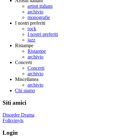
Artistii italiani
artisti italiani
archivio
monografie
I nostri preferiti
rock
I nostri preferiti
jazz
Ristampe
Ristampe
archivio
Concerti
Concerti
archivio
Miscellanea
archivio
Chi siamo
Siti amici
Disorder Drama
Folkvinyls
Login