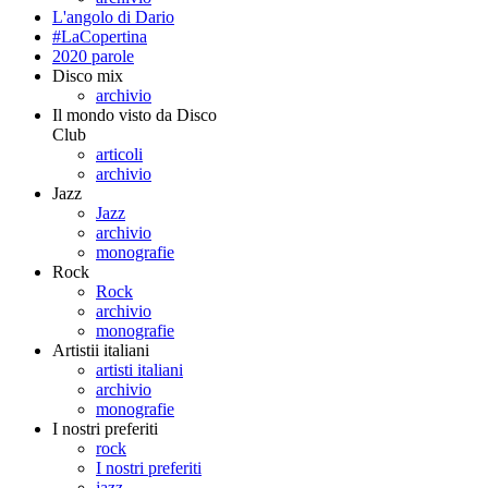
L'angolo di Dario
#LaCopertina
2020 parole
Disco mix
archivio
Il mondo visto da Disco
Club
articoli
archivio
Jazz
Jazz
archivio
monografie
Rock
Rock
archivio
monografie
Artistii italiani
artisti italiani
archivio
monografie
I nostri preferiti
rock
I nostri preferiti
jazz