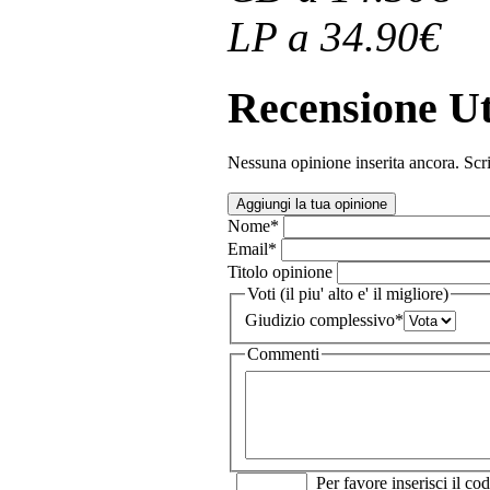
LP a 34.90€
Recensione Ut
Nessuna opinione inserita ancora. Scri
Aggiungi la tua opinione
Nome
*
Email
*
Titolo opinione
Voti (il piu' alto e' il migliore)
Giudizio complessivo
*
Commenti
Per favore inserisci il cod