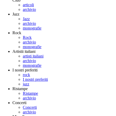
Club
articoli
archivio
Jazz
Jazz
archivio
monografie
Rock
Rock
archivio
monografie
Artistii italiani
artisti italiani
archivio
monografie
I nostri preferiti
rock
I nostri preferiti
jazz
Ristampe
Ristampe
archivio
Concerti
Concerti
archivio