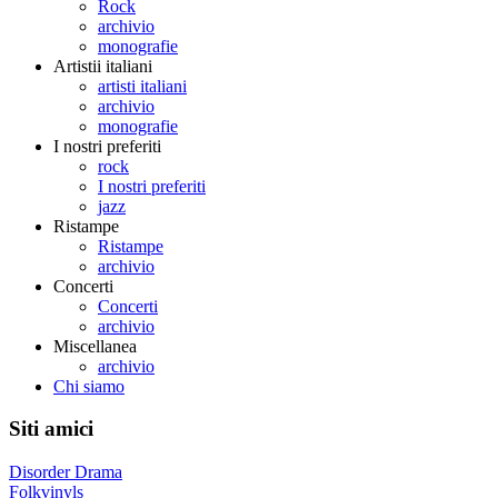
Rock
archivio
monografie
Artistii italiani
artisti italiani
archivio
monografie
I nostri preferiti
rock
I nostri preferiti
jazz
Ristampe
Ristampe
archivio
Concerti
Concerti
archivio
Miscellanea
archivio
Chi siamo
Siti amici
Disorder Drama
Folkvinyls