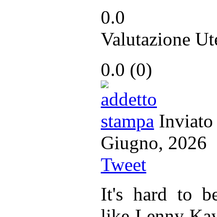
0.0
Valutazione Ut
0.0
(
0
)
Inviato
Giugno, 20
Tweet
It's hard to b
like Lenny Kay