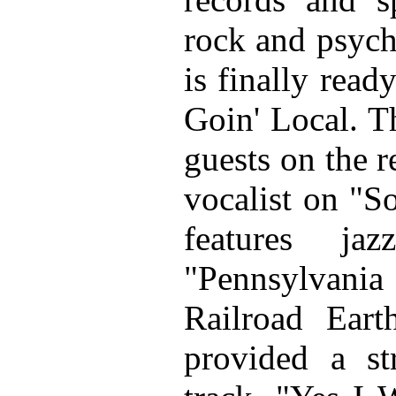
rock and psych
is finally read
Goin' Local. Th
guests on the r
vocalist on "S
features ja
"Pennsylvania 
Railroad Eart
provided a st