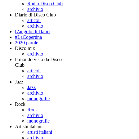
Radio Disco Club
archivio
Diario di Disco Club
articoli
archivio
L'angolo di Dario
#LaCopertina
2020 parole
Disco mix
archivio
Il mondo visto da Disco
Club
articoli
archivio
Jazz
Jazz
archivio
monografie
Rock
Rock
archivio
monografie
Artistii italiani
artisti italiani
archivio