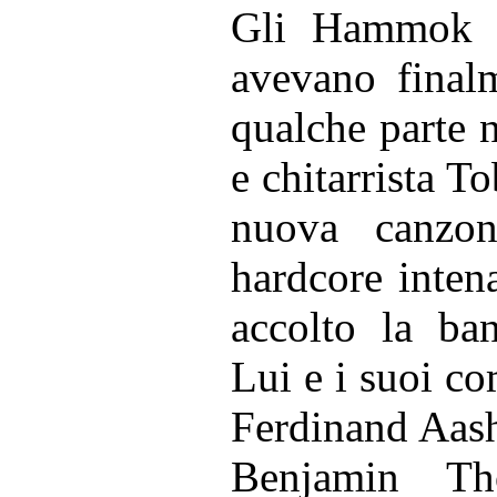
Gli Hammok e
avevano finalm
qualche parte n
e chitarrista T
nuova canzone
hardcore inte
n
accolto la ba
Lui e i suoi co
Ferdinand Aash
Benjamin Th