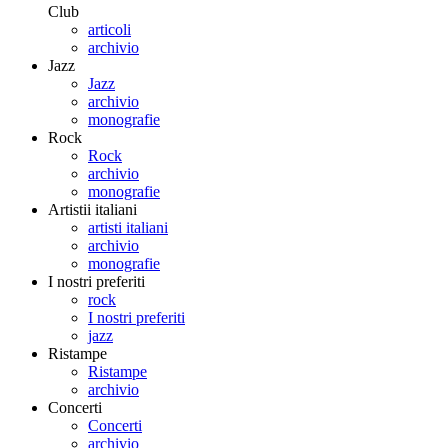
Club
articoli
archivio
Jazz
Jazz
archivio
monografie
Rock
Rock
archivio
monografie
Artistii italiani
artisti italiani
archivio
monografie
I nostri preferiti
rock
I nostri preferiti
jazz
Ristampe
Ristampe
archivio
Concerti
Concerti
archivio