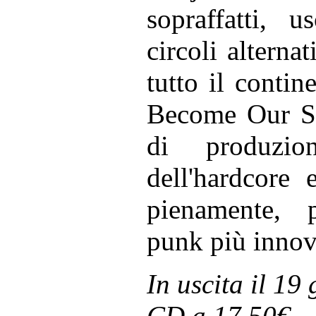
sopraffatti, u
circoli alterna
tutto il conti
Become Our Sce
di produzio
dell'hardcore 
pienamente, p
punk più innov
In uscita il 19
CD a 17.50€