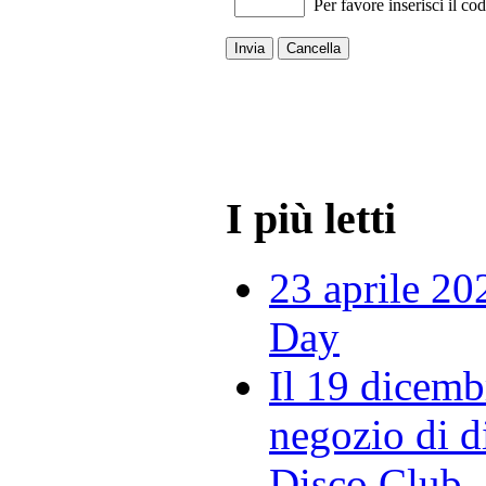
Per favore inserisci il cod
Invia
Cancella
I più letti
23 aprile 20
Day
Il 19 dicemb
negozio di di
Disco Club.