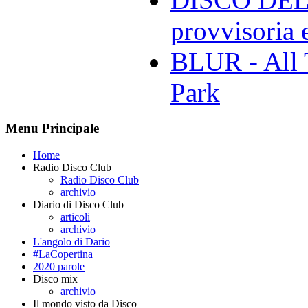
provvisoria e
BLUR - All 
Park
Menu Principale
Home
Radio Disco Club
Radio Disco Club
archivio
Diario di Disco Club
articoli
archivio
L'angolo di Dario
#LaCopertina
2020 parole
Disco mix
archivio
Il mondo visto da Disco