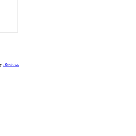
by
JReviews