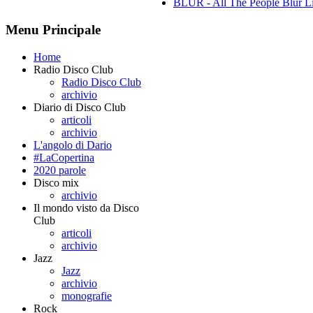
BLUR - All The People Blur L
Menu Principale
Home
Radio Disco Club
Radio Disco Club
archivio
Diario di Disco Club
articoli
archivio
L'angolo di Dario
#LaCopertina
2020 parole
Disco mix
archivio
Il mondo visto da Disco
Club
articoli
archivio
Jazz
Jazz
archivio
monografie
Rock