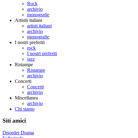
Rock
archivio
monografie
Artistii italiani
artisti italiani
archivio
monografie
I nostri preferiti
rock
I nostri preferiti
jazz
Ristampe
Ristampe
archivio
Concerti
Concerti
archivio
Miscellanea
archivio
Chi siamo
Siti amici
Disorder Drama