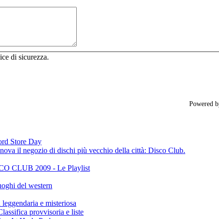
ice di sicurezza.
Powered 
cord Store Day
ova il negozio di dischi più vecchio della città: Disco Club.
CLUB 2009 - Le Playlist
oghi del western
gendaria e misteriosa
ifica provvisoria e liste