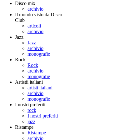
Disco mix
archivio
Il mondo visto da Disco
Club
articoli
archivio
Jazz
Jazz
archivio
monografie
Rock
Rock
archivio
monografie
Artistii italiani
artisti italiani
archivio
monografie
I nostri preferiti
rock
I nostri preferiti
jazz
Ristampe
Ristampe
archivio