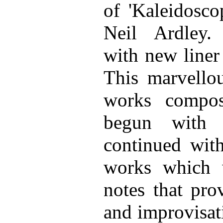
of 'Kaleidosc
Neil Ardley.
with new liner
This marvello
works compos
begun with 
continued wit
works which 
notes that pro
and improvisati