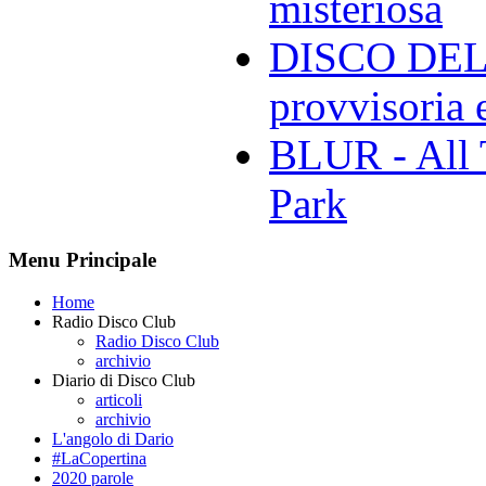
misteriosa
DISCO DELL
provvisoria e
BLUR - All 
Park
Menu Principale
Home
Radio Disco Club
Radio Disco Club
archivio
Diario di Disco Club
articoli
archivio
L'angolo di Dario
#LaCopertina
2020 parole