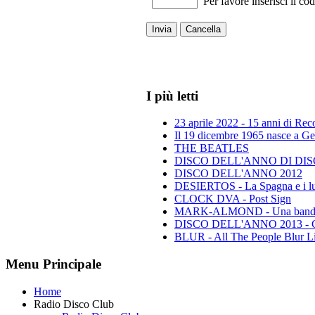
Per favore inserisci il cod
Invia
Cancella
I più letti
23 aprile 2022 - 15 anni di Re
Il 19 dicembre 1965 nasce a Gen
THE BEATLES
DISCO DELL'ANNO DI DISCO 
DISCO DELL'ANNO 2012
DESIERTOS - La Spagna e i lu
CLOCK DVA - Post Sign
MARK-ALMOND - Una band leg
DISCO DELL'ANNO 2013 - Class
BLUR - All The People Blur L
Menu Principale
Home
Radio Disco Club