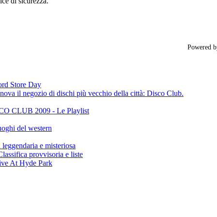
ice di sicurezza.
Powered 
cord Store Day
ova il negozio di dischi più vecchio della città: Disco Club.
CLUB 2009 - Le Playlist
oghi del western
gendaria e misteriosa
ifica provvisoria e liste
ive At Hyde Park