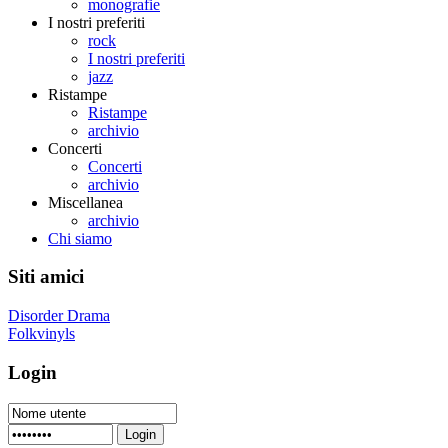
monografie
I nostri preferiti
rock
I nostri preferiti
jazz
Ristampe
Ristampe
archivio
Concerti
Concerti
archivio
Miscellanea
archivio
Chi siamo
Siti amici
Disorder Drama
Folkvinyls
Login
Login