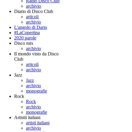
Radio Disco Club
archivio
Diario di Disco Club
articoli
archivio
L'angolo di Dario
#LaCopertina
2020 parole
Disco mix
archivio
Il mondo visto da Disco
Club
articoli
archivio
Jazz
Jazz
archivio
monografie
Rock
Rock
archivio
monografie
Artistii italiani
artisti italiani
archivio