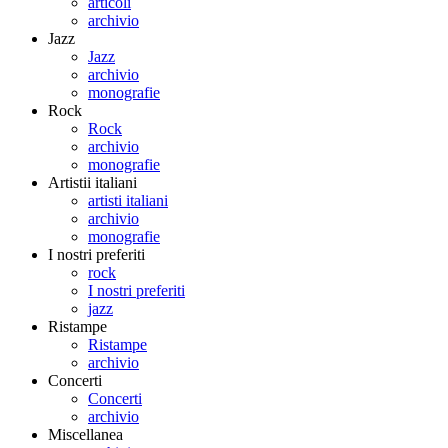
articoli
archivio
Jazz
Jazz
archivio
monografie
Rock
Rock
archivio
monografie
Artistii italiani
artisti italiani
archivio
monografie
I nostri preferiti
rock
I nostri preferiti
jazz
Ristampe
Ristampe
archivio
Concerti
Concerti
archivio
Miscellanea