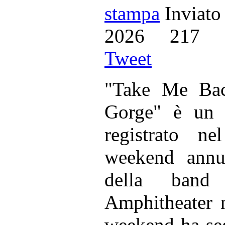
Inviato
2026
217
Tweet
"Take Me Bac
Gorge" è un 
registrato n
weekend annu
della ban
Amphitheater n
weekend ha se