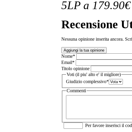
5LP a 179.90€
Recensione Ut
Nessuna opinione inserita ancora. Scri
Aggiungi la tua opinione
Nome
*
Email
*
Titolo opinione
Voti (il piu' alto e' il migliore)
Giudizio complessivo
*
Commenti
Per favore inserisci il cod