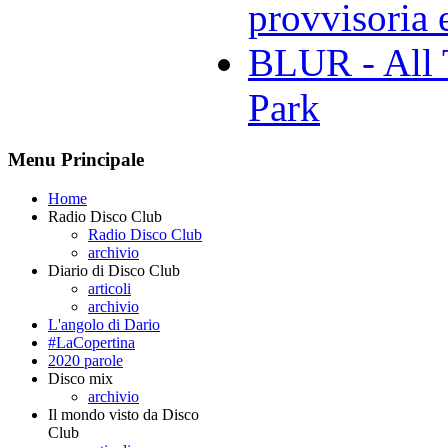
provvisoria e
BLUR - All 
Park
Menu Principale
Home
Radio Disco Club
Radio Disco Club
archivio
Diario di Disco Club
articoli
archivio
L'angolo di Dario
#LaCopertina
2020 parole
Disco mix
archivio
Il mondo visto da Disco
Club