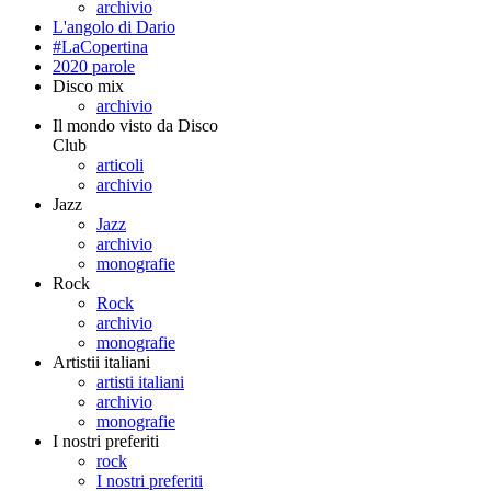
archivio
L'angolo di Dario
#LaCopertina
2020 parole
Disco mix
archivio
Il mondo visto da Disco
Club
articoli
archivio
Jazz
Jazz
archivio
monografie
Rock
Rock
archivio
monografie
Artistii italiani
artisti italiani
archivio
monografie
I nostri preferiti
rock
I nostri preferiti