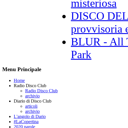
misteriosa
DISCO DELL
provvisoria e
BLUR - All 
Park
Menu Principale
Home
Radio Disco Club
Radio Disco Club
archivio
Diario di Disco Club
articoli
archivio
L'angolo di Dario
#LaCopertina
2020 parole