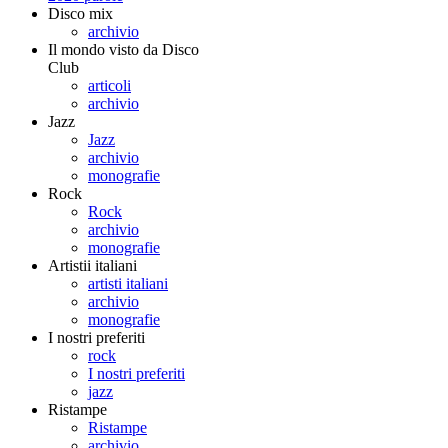
Disco mix
archivio
Il mondo visto da Disco
Club
articoli
archivio
Jazz
Jazz
archivio
monografie
Rock
Rock
archivio
monografie
Artistii italiani
artisti italiani
archivio
monografie
I nostri preferiti
rock
I nostri preferiti
jazz
Ristampe
Ristampe
archivio