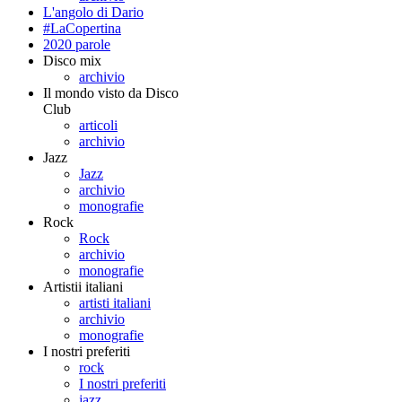
L'angolo di Dario
#LaCopertina
2020 parole
Disco mix
archivio
Il mondo visto da Disco
Club
articoli
archivio
Jazz
Jazz
archivio
monografie
Rock
Rock
archivio
monografie
Artistii italiani
artisti italiani
archivio
monografie
I nostri preferiti
rock
I nostri preferiti
jazz