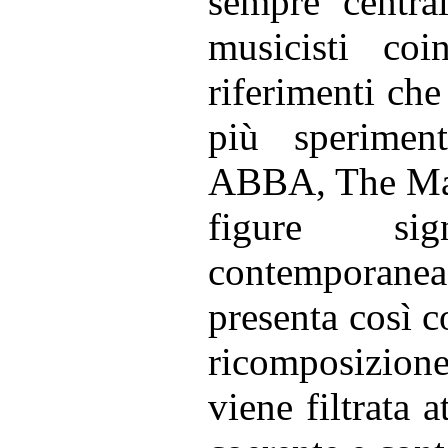
sempre central
musicisti coi
riferimenti ch
più sperimen
ABBA, The Magn
figure sig
contemporane
presenta così c
ricomposizio
viene filtrata 