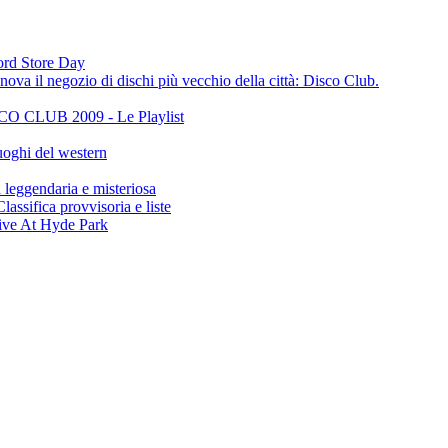
cord Store Day
ova il negozio di dischi più vecchio della città: Disco Club.
CLUB 2009 - Le Playlist
oghi del western
gendaria e misteriosa
ifica provvisoria e liste
ive At Hyde Park