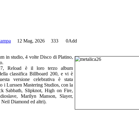
stampa
12 Mag, 2026
333
0
Add
um in studio, 4 volte Disco di Platino,
o.
997, Reload è il loro terzo album
ella classifica Billboard 200, e vi è
esta versione celebrativa è stata
o i Lurssen Mastering Studios, con la
ck Sabbath, Slipknot, High on Fire,
ioslave, Marilyn Manson, Slayer,
Neil Diamond ed altri).