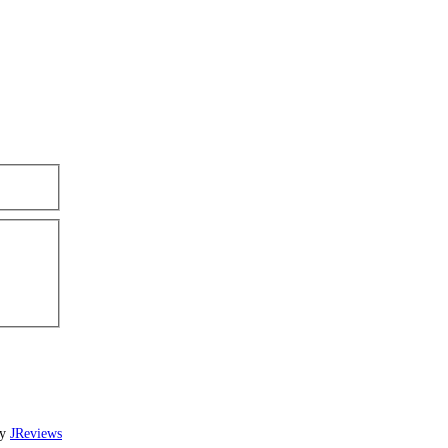
by
JReviews