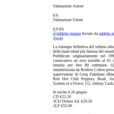
Valutazione Autore
0.0
Valutazione Utenti
0.0
(
0
)
Inviato da
addetto 
Tweet
La ristampa definitiva del settimo alb
della band metal più famosa del mond
Pubblicato originariamente nel 1
consecutivo ad aver esordito al #1 d
rimasto per ben 80 settimane. Qu
rimasterizzata da Reuben Cohen press
supervisione di Greg Fidelman (Bla
Red Hot Chili Peppers, Bush, Aud
System of a Down, U2, Johnny Cash, 
In uscita il 26 giugno
CD €22.50
3CD Deluxe Ed. €29.50
2LP €55.90