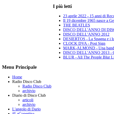
I più letti
23 aprile 2022 - 15 anni di Re
Il 19 dicembre 1965 nasce a Gen
THE BEATLES
DISCO DELL'ANNO DI DISCO 
DISCO DELL'ANNO 2012
DESIERTOS - La Spagna e i lu
CLOCK DVA - Post Sign
MARK-ALMOND - Una band leg
DISCO DELL'ANNO 2013 - Class
BLUR - All The People Blur L
Menu Principale
Home
Radio Disco Club
Radio Disco Club
archivio
Diario di Disco Club
articoli
archivio
L'angolo di Dario
#LaCopertina