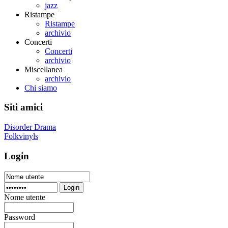
jazz
Ristampe
Ristampe
archivio
Concerti
Concerti
archivio
Miscellanea
archivio
Chi siamo
Siti amici
Disorder Drama
Folkvinyls
Login
Login
Nome utente
Password