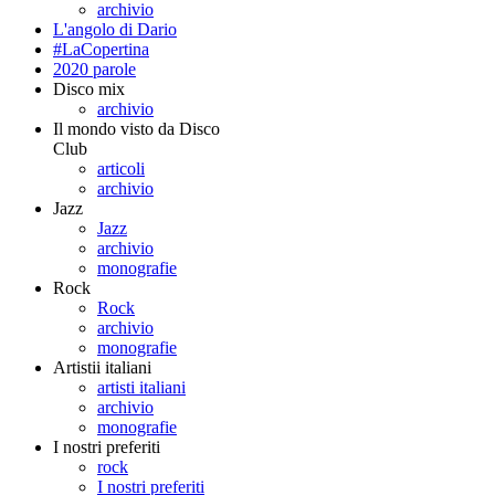
archivio
L'angolo di Dario
#LaCopertina
2020 parole
Disco mix
archivio
Il mondo visto da Disco
Club
articoli
archivio
Jazz
Jazz
archivio
monografie
Rock
Rock
archivio
monografie
Artistii italiani
artisti italiani
archivio
monografie
I nostri preferiti
rock
I nostri preferiti