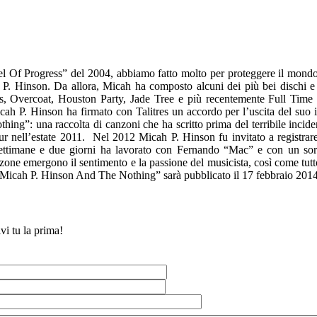
l Of Progress” del 2004, abbiamo fatto molto per proteggere il mond
 P. Hinson. Da allora, Micah ha composto alcuni dei più bei dischi e 
s, Overcoat, Houston Party, Jade Tree e più recentemente Full Tim
cah P. Hinson ha firmato con Talitres un accordo per l’uscita del suo
g”: una raccolta di canzoni che ha scritto prima del terribile incide
ur nell’estate 2011. Nel 2012 Micah P. Hinson fu invitato a registra
settimane e due giorni ha lavorato con Fernando “Mac” e con un so
nzone emergono il sentimento e la passione del musicista, così come tutt
“Micah P. Hinson And The Nothing” sarà pubblicato il 17 febbraio 2014
vi tu la prima!