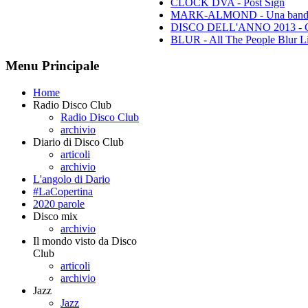
CLOCK DVA - Post Sign
MARK-ALMOND - Una band leg
DISCO DELL'ANNO 2013 - Class
BLUR - All The People Blur L
Menu Principale
Home
Radio Disco Club
Radio Disco Club
archivio
Diario di Disco Club
articoli
archivio
L'angolo di Dario
#LaCopertina
2020 parole
Disco mix
archivio
Il mondo visto da Disco
Club
articoli
archivio
Jazz
Jazz