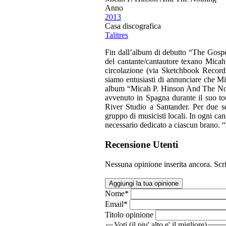
Anno
2013
Casa discografica
Talitres
Fin dall’album di debutto “The Gospe
del cantante/cantautore texano Micah
circolazione (via Sketchbook Record
siamo entusiasti di annunciare che Mi
album “Micah P. Hinson And The Nothin
avvenuto in Spagna durante il suo to
River Studio a Santander. Per due 
gruppo di musicisti locali. In ogni ca
necessario dedicato a ciascun brano. 
Recensione Utenti
Nessuna opinione inserita ancora. Scri
Aggiungi la tua opinione
Nome
*
Email
*
Titolo opinione
Voti (il piu' alto e' il migliore)