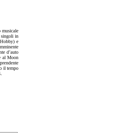
o musicale
singoli in
e Hobby) e
 imminente
nte d’auto
re al Moon
rprendente
o il tempo
.