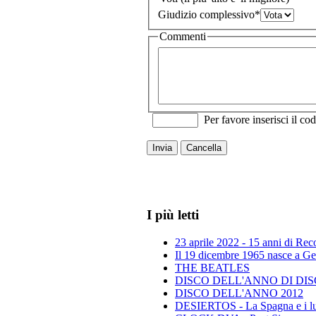
Giudizio complessivo
*
Commenti
Per favore inserisci il cod
Invia
Cancella
I più letti
23 aprile 2022 - 15 anni di Re
Il 19 dicembre 1965 nasce a Gen
THE BEATLES
DISCO DELL'ANNO DI DISCO 
DISCO DELL'ANNO 2012
DESIERTOS - La Spagna e i lu