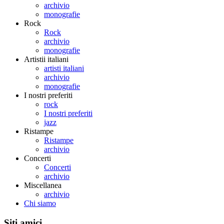
archivio
monografie
Rock
Rock
archivio
monografie
Artistii italiani
artisti italiani
archivio
monografie
I nostri preferiti
rock
I nostri preferiti
jazz
Ristampe
Ristampe
archivio
Concerti
Concerti
archivio
Miscellanea
archivio
Chi siamo
Siti amici