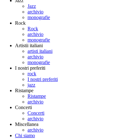
Jazz
Jazz
archivio
monografie
Rock
Rock
archivio
monografie
Artistii italiani
artisti italiani
archivio
monografie
I nostri preferiti
rock
I nostri preferiti
jazz
Ristampe
Ristampe
archivio
Concerti
Concerti
archivio
Miscellanea
archivio
Chi siamo