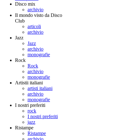
Disco mix
archivio
Il mondo visto da Disco
Club
articoli
archivio
Jazz
Jazz
archivio
monografie
Rock
Rock
archivio
monografie
Artistii italiani
artisti italiani
archivio
monografie
I nostri preferiti
rock
I nostri preferiti
jazz
Ristampe
Ristampe
archivio