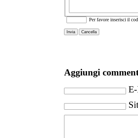
Per favore inserisci il cod
Invia
Cancella
Aggiungi commen
E-
Si