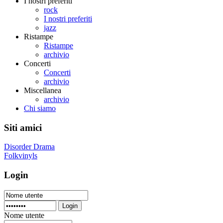
I nostri preferiti
rock
I nostri preferiti
jazz
Ristampe
Ristampe
archivio
Concerti
Concerti
archivio
Miscellanea
archivio
Chi siamo
Siti amici
Disorder Drama
Folkvinyls
Login
Login
Nome utente