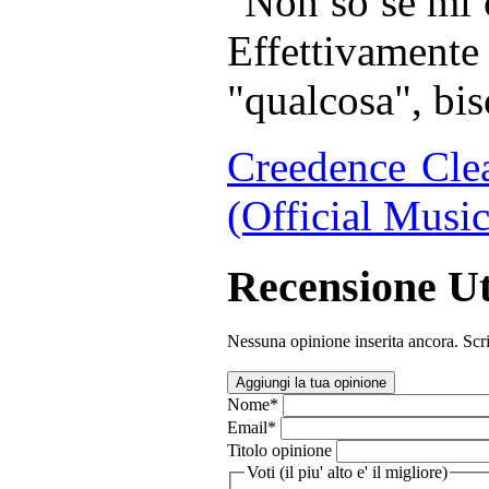
"Non so se mi 
Effettivamente 
"qualcosa", bis
Creedence Clea
(Official Musi
Recensione Ut
Nessuna opinione inserita ancora. Scri
Aggiungi la tua opinione
Nome
*
Email
*
Titolo opinione
Voti (il piu' alto e' il migliore)