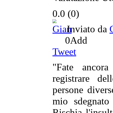
0.0
(
0
)
Inviato da
0
Add
Tweet
"Fate ancora 
registrare d
persone diverse
mio sdegnato 
Rischia l'insul