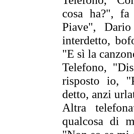
cosa ha?", fa
Piave", Dario
interdetto, bo
"E sì la canzon
Telefono, "Di
risposto io, "
detto, anzi ur
Altra telefon
qualcosa di mo