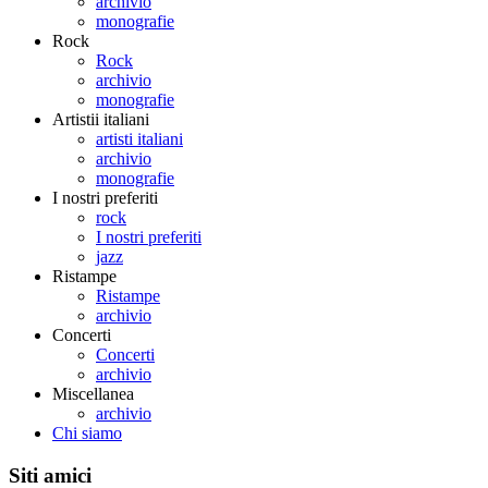
archivio
monografie
Rock
Rock
archivio
monografie
Artistii italiani
artisti italiani
archivio
monografie
I nostri preferiti
rock
I nostri preferiti
jazz
Ristampe
Ristampe
archivio
Concerti
Concerti
archivio
Miscellanea
archivio
Chi siamo
Siti amici