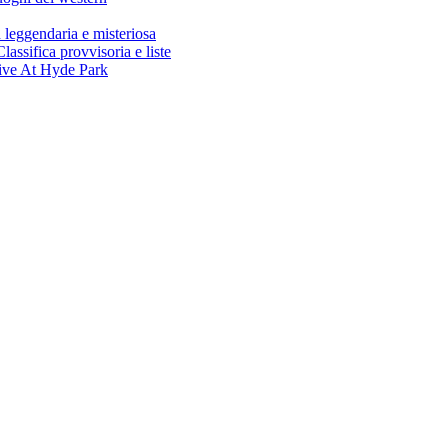
gendaria e misteriosa
ifica provvisoria e liste
ive At Hyde Park