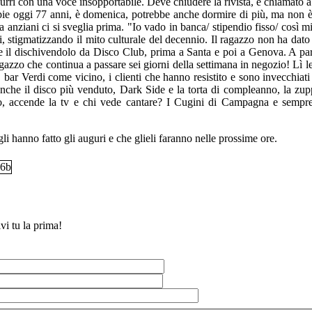
rri con una voce insopportabile. Deve chiudere la rivista, è chiamato a
e oggi 77 anni, è domenica, potrebbe anche dormire di più, ma non è
 anziani ci si sveglia prima. "Io vado in banca/ stipendio fisso/ così m
, stigmatizzando il mito culturale del decennio. Il ragazzo non ha dato 
are il dischivendolo da Disco Club, prima a Santa e poi a Genova. A par
gazzo che continua a passare sei giorni della settimana in negozio! Lì l
bar Verdi come vicino, i clienti che hanno resistito e sono invecchiati
nche il disco più venduto, Dark Side e la torta di compleanno, la zup
o, accende la tv e chi vede cantare? I Cugini di Campagna e sempre
gli hanno fatto gli auguri e che glieli faranno nelle prossime ore.
vi tu la prima!