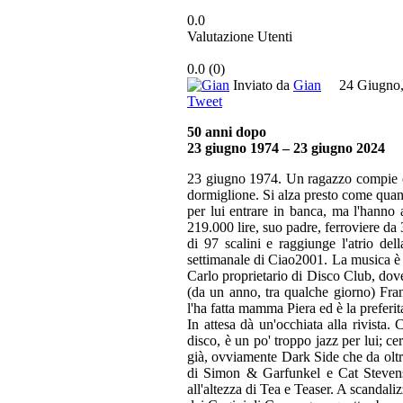
0.0
Valutazione Utenti
0.0
(
0
)
Inviato da
Gian
24 Giugno
Tweet
50 anni dopo
23 giugno 1974 – 23 giugno 2024
23 giugno 1974. Un ragazzo compie o
dormiglione. Si alza presto come quan
per lui entrare in banca, ma l'hanno 
219.000 lire, suo padre, ferroviere da 
di 97 scalini e raggiunge l'atrio de
settimanale di Ciao2001. La musica è 
Carlo proprietario di Disco Club, dove 
(da un anno, tra qualche giorno) Fra
l'ha fatta mamma Piera ed è la preferit
In attesa dà un'occhiata alla rivista
disco, è un po' troppo jazz per lui; cer
già, ovviamente Dark Side che da oltr
di Simon & Garfunkel e Cat Steven
all'altezza di Tea e Teaser. A scandaliz