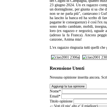
dei Cugini di Campagna, quattro buzzu
23 giugno 2024. Un ex ragazzo compi
un dormiglione, per giunta si sa che da
non se ne parla più", cantavano i Gufi
ha lascito la banca ed ha scelto di f
pagarne le conseguenze) è così l'ex ra
sono molto cambiate, mobili, insegna, 
loro (ex ragazzo e negozio), uguale a
(adesso la fa Franca). Ancora peggi
canzone, Anima mia!
L'ex ragazzo ringrazia tutti quelli che 
Recensione Utenti
Nessuna opinione inserita ancora. Scri
Aggiungi la tua opinione
Nome
*
Email
*
Titolo opinione
Voti (il piu' alto e' il migliore)