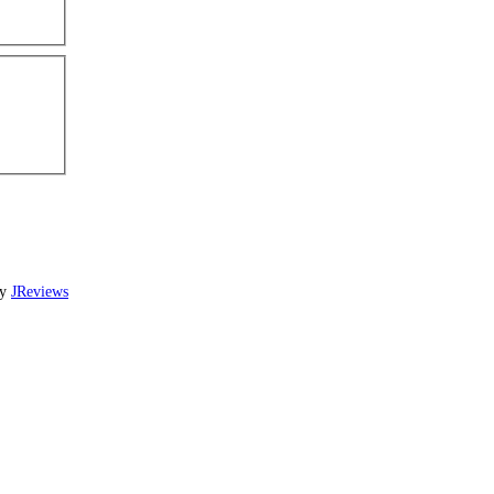
by
JReviews