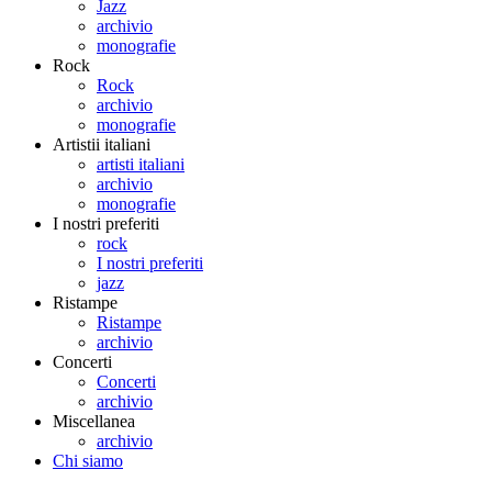
Jazz
archivio
monografie
Rock
Rock
archivio
monografie
Artistii italiani
artisti italiani
archivio
monografie
I nostri preferiti
rock
I nostri preferiti
jazz
Ristampe
Ristampe
archivio
Concerti
Concerti
archivio
Miscellanea
archivio
Chi siamo