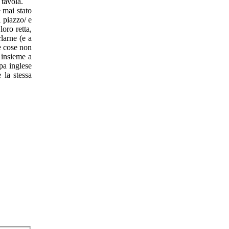
 tavola.
 mai stato
i piazzo/ e
loro retta,
larne (e a
e cose non
 insieme a
pa inglese
 la stessa