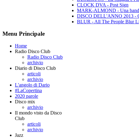
CLOCK DVA - Post Sign
MARK-ALMOND - Una band leg
DISCO DELL'ANNO 2013 - Class
BLUR - All The People Blur L
Menu Principale
Home
Radio Disco Club
Radio Disco Club
archivio
Diario di Disco Club
articoli
archivio
L'angolo di Dario
#LaCopertina
2020 parole
Disco mix
archivio
Il mondo visto da Disco
Club
articoli
archivio
Jazz