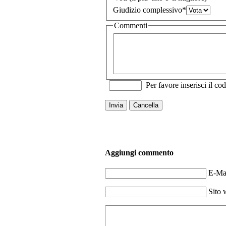
Giudizio complessivo
*
Commenti
Per favore inserisci il cod
Invia
Cancella
Aggiungi commento
E-Mai
Sito 