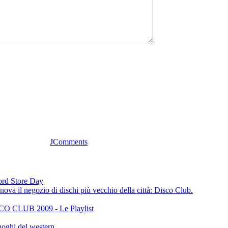
JComments
cord Store Day
ova il negozio di dischi più vecchio della città: Disco Club.
CLUB 2009 - Le Playlist
oghi del western