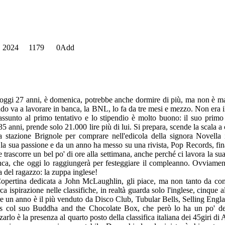
, 2024
1179
0
Add
ggi 27 anni, è domenica, potrebbe anche dormire di più, ma non è ma
do va a lavorare in banca, la BNL, lo fa da tre mesi e mezzo. Non era 
assunto al primo tentativo e lo stipendio è molto buono: il suo primo 
35 anni, prende solo 21.000 lire più di lui. Si prepara, scende la scala a
lla stazione Brignole per comprare nell'edicola della signora Novella
la sua passione e da un anno ha messo su una rivista, Pop Records, fin
trascorre un bel po' di ore alla settimana, anche perché ci lavora la su
nca, che oggi lo raggiungerà per festeggiare il compleanno. Ovviament
a del ragazzo: la zuppa inglese!
. Copertina dedicata a John McLaughlin, gli piace, ma non tanto da co
ca ispirazione nelle classifiche, in realtà guarda solo l'inglese, cinque 
e un anno è il più venduto da Disco Club, Tubular Bells, Selling Englan
s col suo Buddha and the Chocolate Box, che però lo ha un po' de
zarlo è la presenza al quarto posto della classifica italiana dei 45giri d