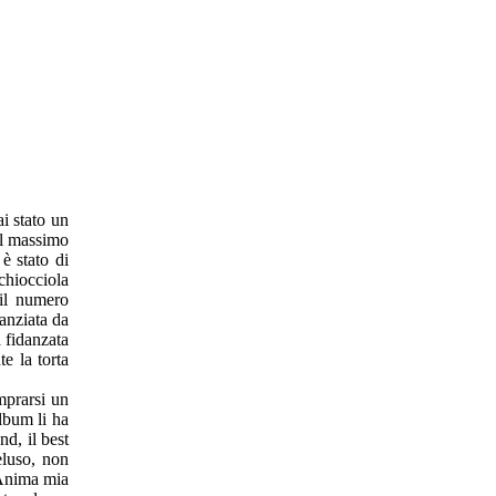
i stato un
il massimo
è stato di
 chiocciola
 il numero
anziata da
a fidanzata
e la torta
mprarsi un
album li ha
d, il best
luso, non
i Anima mia