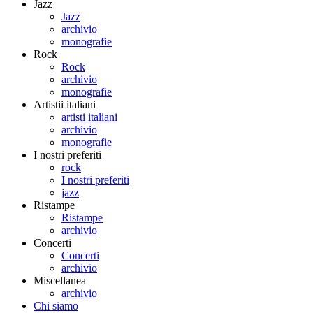
Jazz
Jazz
archivio
monografie
Rock
Rock
archivio
monografie
Artistii italiani
artisti italiani
archivio
monografie
I nostri preferiti
rock
I nostri preferiti
jazz
Ristampe
Ristampe
archivio
Concerti
Concerti
archivio
Miscellanea
archivio
Chi siamo