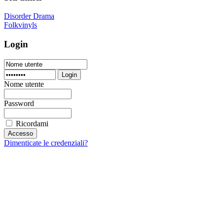
Disorder Drama
Folkvinyls
Login
Login
Nome utente
Password
Ricordami
Dimenticate le credenziali?