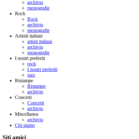
archivio
monografie
Rock
Rock
archivio
monografie
Artistii italiani
artisti italiani
archivio
monografie
I nostri preferiti
rock
I nostri preferiti
jazz
Ristampe
Ristampe
archivio
Concerti
Concerti
archivio
Miscellanea
archivio
Chi siamo
Siti amici