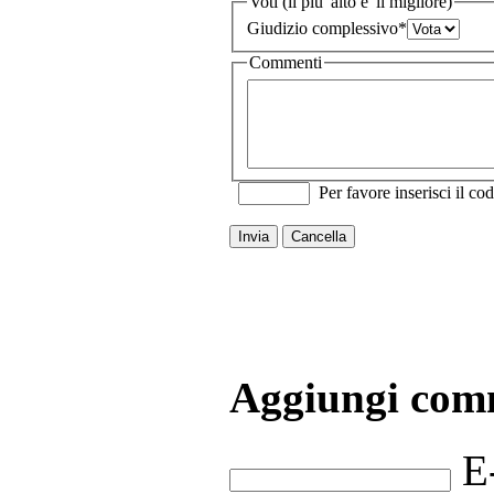
Voti (il piu' alto e' il migliore)
Giudizio complessivo
*
Commenti
Per favore inserisci il cod
Invia
Cancella
Aggiungi com
E