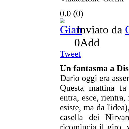
0.0
(
0
)
Inviato da
0
Add
Tweet
Un fantasma a Di
Dario oggi era assen
Questa mattina fa
entra, esce, rientra,
esiste, ma da l'idea
casella dei Nirva
ricomincia il giro,