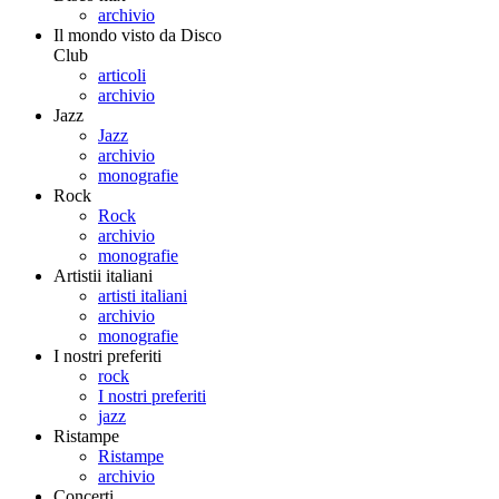
archivio
Il mondo visto da Disco
Club
articoli
archivio
Jazz
Jazz
archivio
monografie
Rock
Rock
archivio
monografie
Artistii italiani
artisti italiani
archivio
monografie
I nostri preferiti
rock
I nostri preferiti
jazz
Ristampe
Ristampe
archivio
Concerti