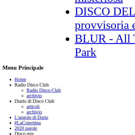
DISCO DELL
provvisoria e
BLUR - All 
Park
Menu Principale
Home
Radio Disco Club
Radio Disco Club
archivio
Diario di Disco Club
articoli
archivio
L'angolo di Dario
#LaCopertina
2020 parole
Disco mix