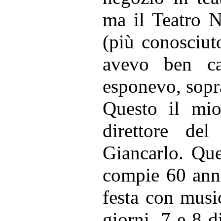
ma il Teatro 
(più conosciut
avevo ben ca
esponevo, sopr
Questo il mi
direttore del
Giancarlo. Qu
compie 60 anni
festa con musi
giorni, 7 e 8 d