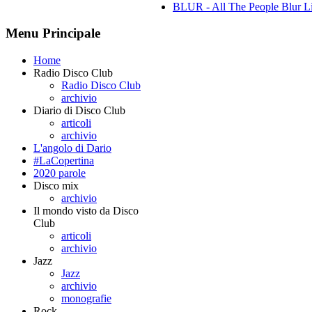
BLUR - All The People Blur L
Menu Principale
Home
Radio Disco Club
Radio Disco Club
archivio
Diario di Disco Club
articoli
archivio
L'angolo di Dario
#LaCopertina
2020 parole
Disco mix
archivio
Il mondo visto da Disco
Club
articoli
archivio
Jazz
Jazz
archivio
monografie
Rock