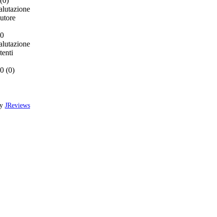
(
0
)
alutazione
utore
.0
alutazione
tenti
0 (
0
)
by
JReviews