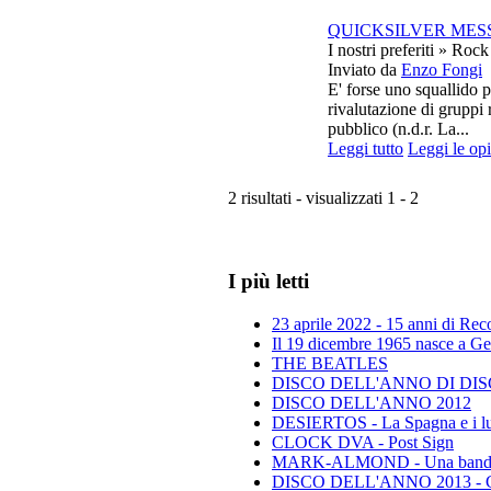
QUICKSILVER MESSE
I nostri preferiti » Rock
Inviato da
Enzo Fongi
E' forse uno squallido 
rivalutazione di gruppi 
pubblico (n.d.r. La...
Leggi tutto
Leggi le op
2 risultati - visualizzati 1 - 2
I più letti
23 aprile 2022 - 15 anni di Re
Il 19 dicembre 1965 nasce a Gen
THE BEATLES
DISCO DELL'ANNO DI DISCO 
DISCO DELL'ANNO 2012
DESIERTOS - La Spagna e i lu
CLOCK DVA - Post Sign
MARK-ALMOND - Una band leg
DISCO DELL'ANNO 2013 - Class