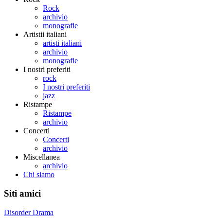
Rock
archivio
monografie
Artistii italiani
artisti italiani
archivio
monografie
I nostri preferiti
rock
I nostri preferiti
jazz
Ristampe
Ristampe
archivio
Concerti
Concerti
archivio
Miscellanea
archivio
Chi siamo
Siti amici
Disorder Drama