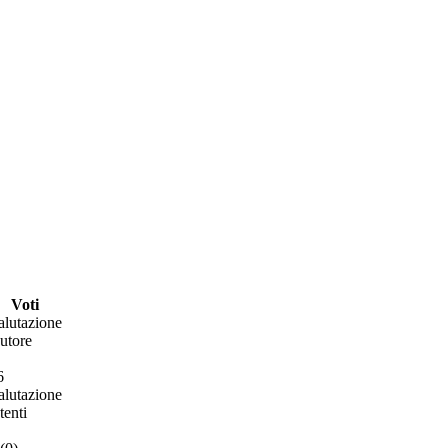
Voti
alutazione
utore
6
alutazione
tenti