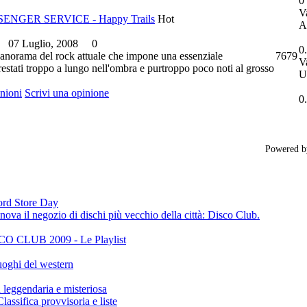
0 
V
NGER SERVICE - Happy Trails
Hot
A
07 Luglio, 2008
0
0
panorama del rock attuale che impone una essenziale
7679
V
restati troppo a lungo nell'ombra e purtroppo poco noti al grosso
U
inioni
Scrivi una opinione
0.
Powered 
cord Store Day
ova il negozio di dischi più vecchio della città: Disco Club.
CLUB 2009 - Le Playlist
oghi del western
gendaria e misteriosa
ifica provvisoria e liste