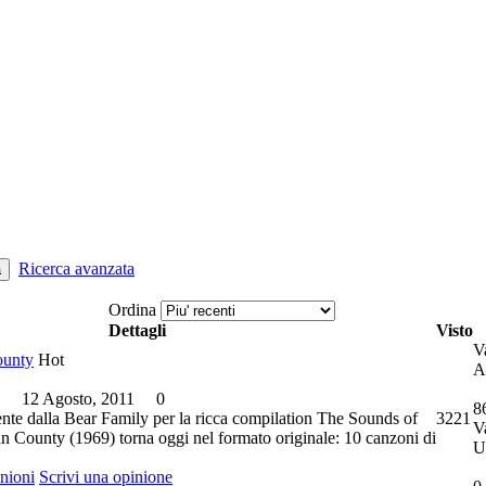
Ricerca avanzata
a
Ordina
Dettagli
Visto
V
ounty
Hot
A
12 Agosto, 2011
0
8
ente dalla Bear Family per la ricca compilation The Sounds of
3221
V
n County (1969) torna oggi nel formato originale: 10 canzoni di
U
inioni
Scrivi una opinione