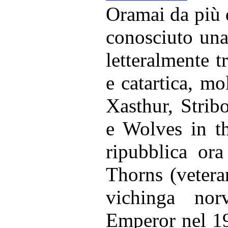
Oramai da più d
conosciuto una
letteralmente t
e catartica, mo
Xasthur, Strib
e Wolves in t
ripubblica ora
Thorns (veteran
vichinga nor
Emperor nel 19