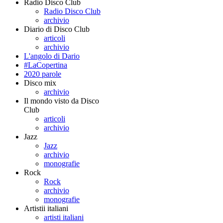
Radio Disco Club
Radio Disco Club
archivio
Diario di Disco Club
articoli
archivio
L'angolo di Dario
#LaCopertina
2020 parole
Disco mix
archivio
Il mondo visto da Disco
Club
articoli
archivio
Jazz
Jazz
archivio
monografie
Rock
Rock
archivio
monografie
Artistii italiani
artisti italiani