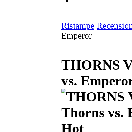
Ristampe
Recension
Emperor
THORNS V
vs. Empero
Hot