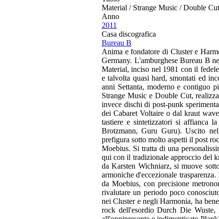
Material / Strange Music / Double Cu
Anno
2011
Casa discografica
Bureau B
Anima e fondatore di Cluster e Harmo
Germany. L'amburghese Bureau B ne ri
Material, inciso nel 1981 con il fede
e talvolta quasi hard, smontati ed inc
anni Settanta, moderno e contiguo pi
Strange Music e Double Cut, realizzat
invece dischi di post-punk sperimental
dei Cabaret Voltaire o dal kraut wave
tastiere e sintetizzatori si affianc
Brotzmann, Guru Guru). Uscito nel 
prefigura sotto molto aspetti il post r
Moebius. Si tratta di una personalissi
qui con il tradizionale approccio del 
da Karsten Wichniarz, si muove sotto
armoniche d'eccezionale trasparenza. Il 
da Moebius, con precisione metronomic
rivalutare un periodo poco conosciut
nei Cluster e negli Harmonia, ha benef
rock dell'esordio Durch Die Wuste, r
all'onnipresente e indimenticato Plank