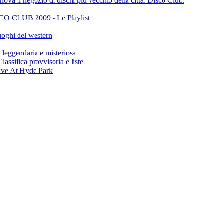
ova il negozio di dischi più vecchio della città: Disco Club.
CLUB 2009 - Le Playlist
oghi del western
gendaria e misteriosa
ifica provvisoria e liste
ive At Hyde Park