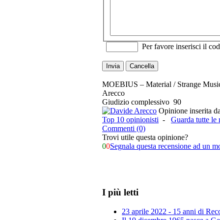
Per favore inserisci il cod
Invia
Cancella
MOEBIUS – Material / Strange Music 
Arecco
Giudizio complessivo
90
Opinione inserita d
Top 10 opinionisti
-
Guarda tutte le
Commenti (0)
Trovi utile questa opinione?
0
0
Segnala questa recensione ad un m
I più letti
23 aprile 2022 - 15 anni di Re