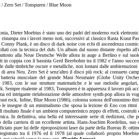
t / Zero Set / Tonspuren / Blue Moon
nia, Dieter Moebius è stato uno dei padri del moderno rock elettroni
stampa ora i lavori meno noti, successivi al classico Rasta Kraut Pas
le Conny Plank, è un disco di dark noise con echi di ascendenza cosmic
ollati con la tecnica del dub. Un album dal suono distante rispetto all'
uttosto alla Neue Deutsche Welle allora in auge a Berlino e sul suol
i in coppia con il bassista Gerd Beerbohm tra il 1982 e l'anno succes
e dalle timbriche oscure e metalliche, non lontani dalle ambientazioni i
 di area Neu. Zero Set è senz'altro il disco più rock: al consueto camp
a la batteria muscolare del grande Mani Neumaier (Globe Unity Orches
1983, con le sue strutture matematiche e le sue melodie angolari,
ock. Sempre risalente al 1983, Tonspuren è in apparenza il lavoro più acc
ma ed intrigante rielaborazione delle atmosfere synth-pop allora in vog
kraut rock. Infine, Blue Moon (1986), colonna sonora dell'omonimo thrill
 le insegne di un minimalismo che sposa la lezione di Eno con ritmi e
risultato finale è un ambient computeristico zeppo di effetti, costruiti e
a. In definitiva, una bella ed interessante serie di riedizioni, che p
o della carriera di un eccellente artista. Hans-Joachim Roedelius, su
iciato pure lui delle riproposizioni laser da parte della Bureau B: otti
egistrato tra il 1976 ed il 1978 (al quale collaborò proprio Moebiu
), poi scivolò verso la new age.
(Davide Arecco)