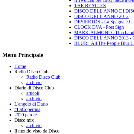
Il 19 dicembre 1965 nasce a Gen
THE BEATLES
DISCO DELL'ANNO DI DISCO 
DISCO DELL'ANNO 2012
DESIERTOS - La Spagna e i lu
CLOCK DVA - Post Sign
MARK-ALMOND - Una band leg
DISCO DELL'ANNO 2013 - Class
BLUR - All The People Blur L
Menu Principale
Home
Radio Disco Club
Radio Disco Club
archivio
Diario di Disco Club
articoli
archivio
L'angolo di Dario
#LaCopertina
2020 parole
Disco mix
archivio
Il mondo visto da Disco