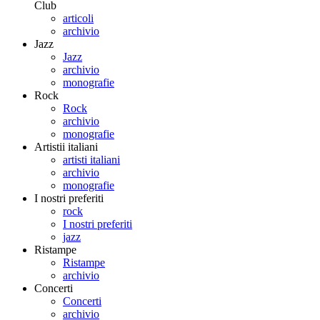
Club
articoli
archivio
Jazz
Jazz
archivio
monografie
Rock
Rock
archivio
monografie
Artistii italiani
artisti italiani
archivio
monografie
I nostri preferiti
rock
I nostri preferiti
jazz
Ristampe
Ristampe
archivio
Concerti
Concerti
archivio