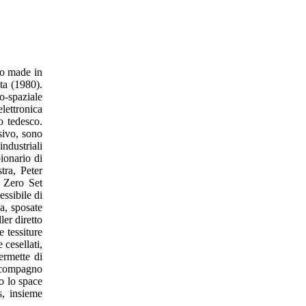
co made in
ta (1980).
o-spaziale
elettronica
o tedesco.
sivo, sono
ndustriali
ionario di
tra, Peter
 Zero Set
essibile di
a, sposate
er diretto
 tessiture
 cesellati,
ermette di
o compagno
mo lo space
s, insieme