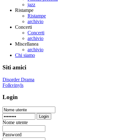
jazz
Ristampe
Ristampe
archivio
Concerti
Concerti
archivio
Miscellanea
archivio
Chi siamo
Siti amici
Disorder Drama
Folkvinyls
Login
Login
Nome utente
Password