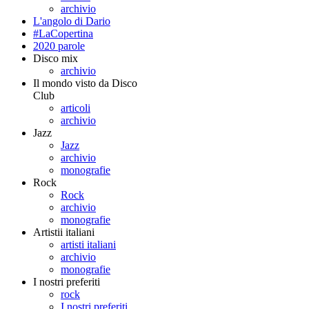
archivio
L'angolo di Dario
#LaCopertina
2020 parole
Disco mix
archivio
Il mondo visto da Disco
Club
articoli
archivio
Jazz
Jazz
archivio
monografie
Rock
Rock
archivio
monografie
Artistii italiani
artisti italiani
archivio
monografie
I nostri preferiti
rock
I nostri preferiti