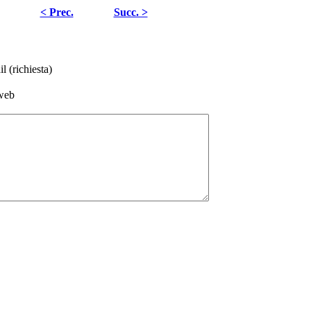
< Prec.
Succ. >
l (richiesta)
web