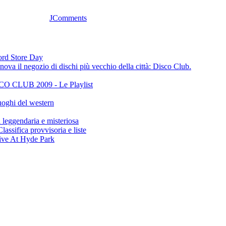
JComments
cord Store Day
ova il negozio di dischi più vecchio della città: Disco Club.
CLUB 2009 - Le Playlist
oghi del western
gendaria e misteriosa
ifica provvisoria e liste
ive At Hyde Park