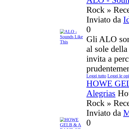
Rock » Rece
Inviato da
I
0
Gli ALO son
al sole dell
invita a perc
prudentemen
Leggi tutto
Leggi le op
HOWE GEL
Alegrias
Ho
Rock » Rece
Inviato da
M
0