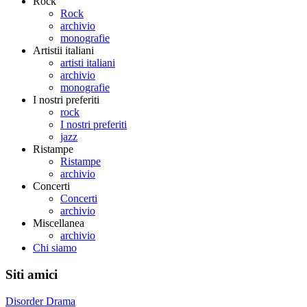
Rock
Rock
archivio
monografie
Artistii italiani
artisti italiani
archivio
monografie
I nostri preferiti
rock
I nostri preferiti
jazz
Ristampe
Ristampe
archivio
Concerti
Concerti
archivio
Miscellanea
archivio
Chi siamo
Siti amici
Disorder Drama