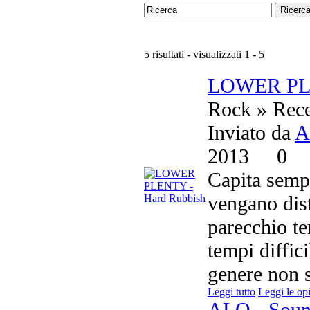
Ricerc
5 risultati - visualizzati 1 - 5
LOWER PLE
Rock » Rece
Inviato da
A
2013
0
Capita sempr
vengano dist
parecchio te
tempi diffici
genere non s
Leggi tutto
Leggi le op
ALO - Soun