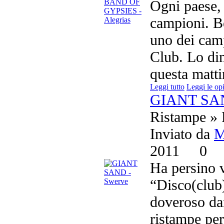
Ogni paese, 
campioni. B
uno dei camp
Club. Lo dim
questa matti
Leggi tutto
Leggi le op
GIANT SAN
Ristampe » 
Inviato da
M
2011
0
Ha persino v
“Disco(club)
doveroso dar
ristampe pe