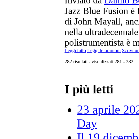
Inviato da
Danilo B
Jazz Blue Fusion è f
di John Mayall, anch
nella ultradecennale
polistrumentista è m
Leggi tutto
Leggi le opinioni
Scrivi u
282 risultati - visualizzati 281 - 282
I più letti
23 aprile 20
Day
Il 19 dicemb