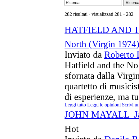
Ricerc
282 risultati - visualizzati 281 - 282
HATFIELD AND THE
North (Virgin 1974
Inviato da
Roberto 
Hatfield and the No
sfornata dalla Virgi
quartetto di musicist
di esperienze, ma tut
Leggi tutto
Leggi le opinioni
Scrivi u
JOHN MAYALL  Jaz
Hot